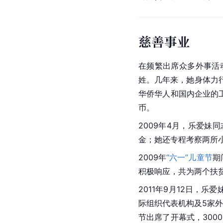
慈善事业
在频繁出席众多外事活
姓。几年来，她身体力
华侨华人和国内企业的工
币。
2009年4月，乐爱
金；她还专程考察两所
2009年
“六一”儿童节
期
积极响应，共为两个扶
2011年9月12日，乐
际组织代表机构及5家
节出席了开幕式，300