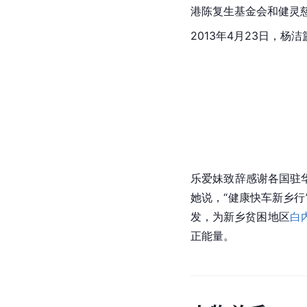
港
陈复生
基金会和健灵
2013年4月23日，杨
乐爱妹致辞感谢各国驻
她说，“健康快车
新乡
行
发，为新乡贫困地区
白
正能量。