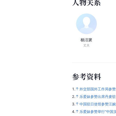
人
物
关
系
杨洁篪
丈夫
参
考
资
料
1.
外交部国外工作局参赞
2.
乐爱妹参赞出席丹麦驻
3.
中国驻日使馆参赞汪婉
4.
乐爱妹参赞举行“中国