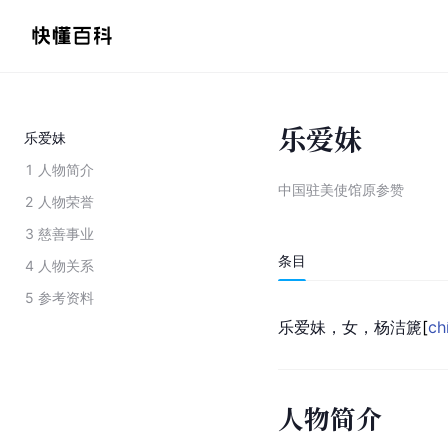
乐爱妹
乐爱妹
1
人物简介
中国驻美使馆原参赞
2
人物荣誉
3
慈善事业
条目
4
人物关系
5
参考资料
乐爱妹，女，杨洁
篪
[
ch
人物简介