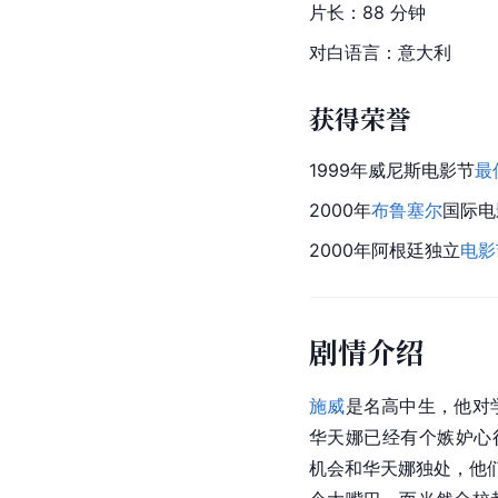
片长：88 分钟
对白语言：意大利
获得荣誉
1999年
威尼斯
电影节
最
2000年
布鲁塞尔
国际电
2000年阿根廷独立
电影
剧情介绍
施威
是名高中生，他对
华天娜已经有个嫉妒心很厉
机会和华天娜独处，他们