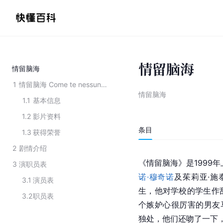
情留脑海
情留脑海
1
情留脑海 Come te nessuno mai
情留脑海
1.1
基本信息
1.2
影片资料
条目
1.3
获得荣誉
2
剧情介绍
《情留脑海》是1999
3
演职员表
诺·穆奇诺
及茱莉亚·施
3.1
演员表
生，他对学校的学生作
3.2
职员表
个嫉妒心很厉害的男友马天
独处，他们还吻了一下，