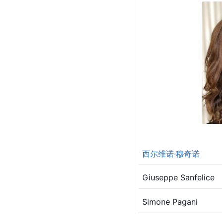
西尔维诺·穆奇诺
Giuseppe Sanfelice
Simone Pagani