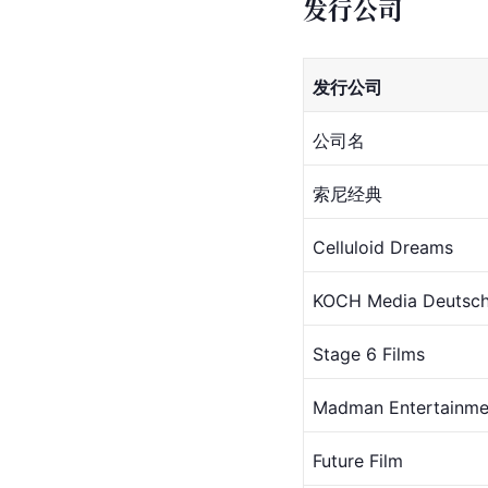
发行公司
发行公司
公司名
索尼经典
Celluloid Dreams 
KOCH Media Deutsc
Stage 6 Films 
Madman Entertainment
Future Film 