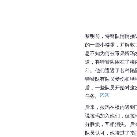
黎明前，特警队悄悄接
的一些小喽啰，并解救
息不知为何被毒枭塔玛
道，将特警队困在了楼
斗。他们遭遇了各种陷
特警队有队员受伤和牺
盾，一些队员开始对这
[
2
]
[
3
]
任务。
后来，拉玛在楼内遇到
说拉玛加入他们，但拉
分胜负，互相消失。后
队员认可，他接过了指