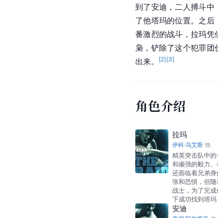
到了安迪，二人搏斗中
了他塔玛的位置。之后
番激烈的战斗，拉玛凭
枭，铲除了这个犯罪团
[
2
]
[
3
]
出来。
角色介绍
拉玛
伊科·乌艾斯
饰
精英突击队中的
和顽强的毅力。
还面临着兄弟身
张和恐惧，但随
战士，为了完成
下成功找到塔玛
安迪