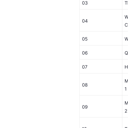
03
T
04
C
05
W
06
Q
07
H
M
08
1
M
09
2