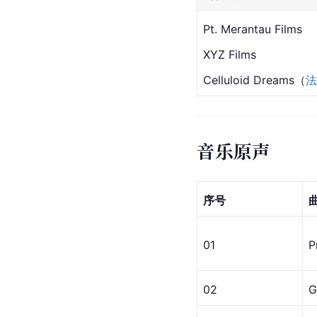
Pt. Merantau Films
XYZ Films
Celluloid Dreams（
法
音乐原声
序号
01
P
02
G