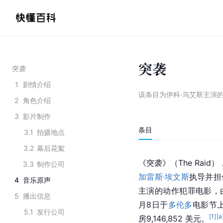
突袭
突袭
1
剧情介绍
该条目为
伊科·乌艾斯主演
2
角色介绍
3
影片制作
条目
3.1
拍摄地点
3.2
幕后花絮
《突袭》（The Rai
3.3
制作公司
加雷斯·埃文斯
执导并担
4
音乐原声
主演的动作犯罪电影，由
5
播出信息
月8日于
多伦多
电影节上
5.1
发行公司
[
1
]
[a
房9,146,852 美元。