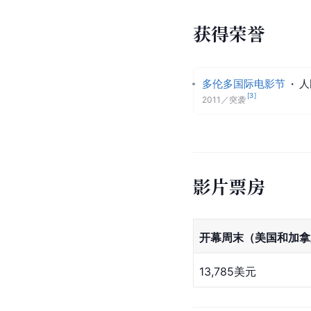
获得荣誉
多伦多国际电影节
·
人
[
3
]
2011
／
突袭
影片票房
开幕周末（美国和加拿
13,785美元