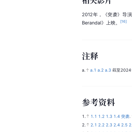
相关影片
2012年，《突袭》
[
16
]
Berandal》上映。
注
释
a.
a.1
a.2
a.3
截至2024
参
考
资
料
1.
1.1
1.2
1.3
1.4
突袭
.
2.
2.1
2.2
2.3
2.4
2.5
2