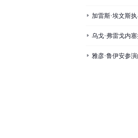
加雷斯·埃文斯
乌戈·弗雷戈内
雅彦·鲁伊安参