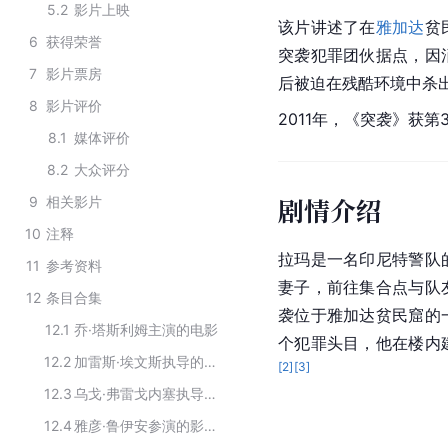
5.2
影片上映
该片讲述了在
雅加达
贫
6
获得荣誉
突袭犯罪团伙据点，因
7
影片票房
后被迫在残酷环境中杀
8
影片评价
2011年，《突袭》获第
8.1
媒体评价
8.2
大众评分
剧情介绍
9
相关影片
10
注释
拉玛是一名印尼特警队
11
参考资料
妻子，前往集合点与队
12
条目合集
袭位于雅加达贫民窟的
12.1
乔·塔斯利姆主演的电影
个犯罪头目，他在楼内
12.2
加雷斯·埃文斯执导的作品
[
2
]
[
3
]
12.3
乌戈·弗雷戈内塞执导的作品
12.4
雅彦·鲁伊安参演的影视作品