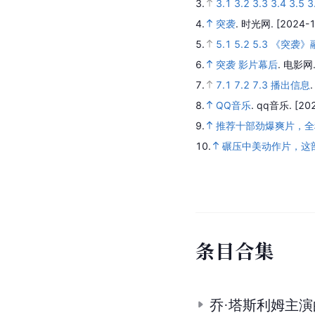
3.
3.1
3.2
3.3
3.4
3.5
3
4.
突袭
.
时光网.
[2024-1
5.
5.1
5.2
5.3
《突袭》
6.
突袭 影片幕后
.
电影网
7.
7.1
7.2
7.3
播出信息
8.
QQ音乐
.
qq音乐.
[20
9.
推荐十部劲爆爽片，
10.
碾压中美动作片，这
条
目
合
集
乔·塔斯利姆主