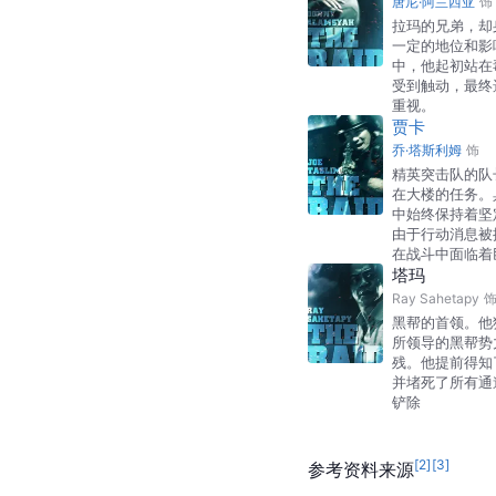
唐尼·阿兰西亚
饰
拉玛的兄弟，却
一定的地位和影
中，他起初站在
受到触动，最终
重视。
贾卡
乔·塔斯利姆
饰
精英突击队的队
在大楼的任务。
中始终保持着坚
由于行动消息被
在战斗中面临着
塔玛
Ray Sahetapy
黑帮的首领。他
所领导的黑帮势
残。他提前得知
并堵死了所有通
铲除
[
2
]
[
3
]
参考资料来源