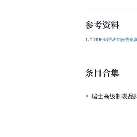
参
考
资
料
1.
GUESS手表如何辨别
条
目
合
集
瑞士高级制表品