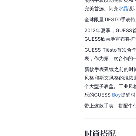
潮的手表以动物图案和“
完美首选。闪亮
水晶
设
全球限量TIESTO手表
2012年夏季，GUE
GUESS欣喜地宣布将扩大
GUESS Tiësto首
表，作为第二次合作的
新款手表延续之前的时尚
风格和斯文风格的混搭
个大型子表盘。工业风
乐的GUESS 
Boy
提醒时
带上这款手表，搭配牛仔服
时尚搭配