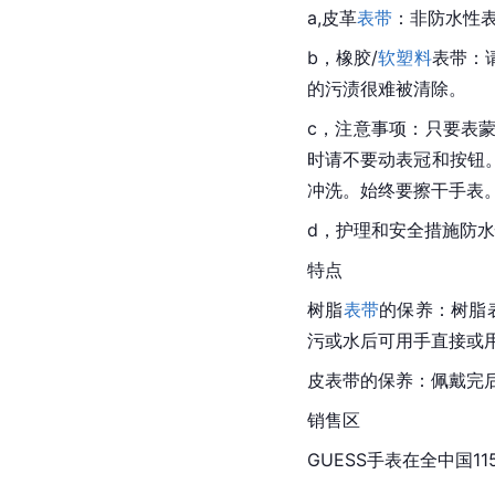
a,皮革
表带
：非防水性
b，橡胶/
软塑料
表带：
的污渍很难被清除。
c，注意事项：只要表
时请不要动表冠和按钮
冲洗。始终要擦干手表
d，护理和安全措施防
特点
树脂
表带
的保养：树脂
污或水后可用手直接或
皮表带的保养：佩戴完
销售区
GUESS手表在全中国1