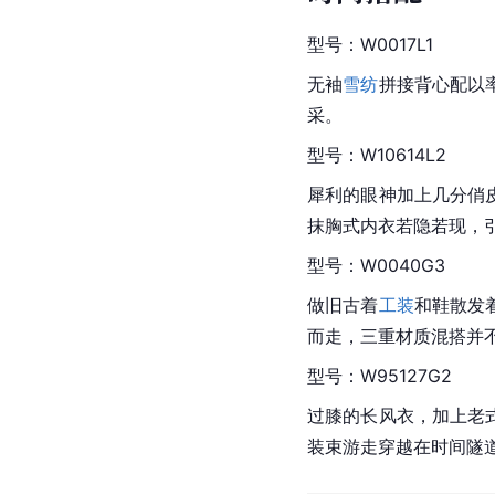
型号：W0017L1
无袖
雪纺
拼接背心配以
采。
型号：W10614L2
犀利的眼神加上几分俏
抹胸式内衣若隐若现，
型号：W0040G3
做旧
古着
工装
和鞋散发
而走，三重材质混搭并
型号：W95127G2
过膝的长风衣，加上老
装束游走穿越在时间隧