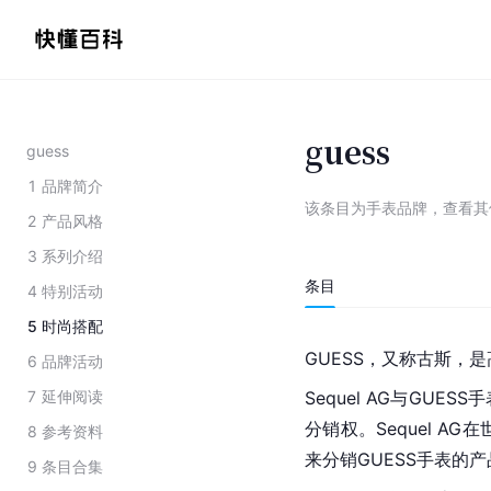
guess
guess
1
品牌简介
该条目为
手表品牌
，
查看
其
2
产品风格
3
系列介绍
条目
4
特别活动
5
时尚搭配
GUESS，又称古斯，
6
品牌活动
7
延伸阅读
Sequel AG与GU
分销权。Sequel AG
8
参考资料
来分销GUESS手表的产
9
条目合集