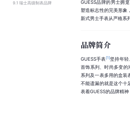
GUESS品牌的男士拥
趸
9.1
瑞士高级制表品牌
塑造标志性的完美形象，
新式男士手表从严格系
品牌简介
[
1
]
GUESS手表
坚持年轻
首饰系列、时尚多变的
系列及一表多用的盒装表
不能遗漏的就是这个十足
表着GUESS的品牌精