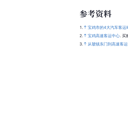
参
考
资
料
1.
宝鸡市的4大汽车客运
2.
宝鸡高速客运中心
.
买
3.
从虢镇东门到高速客运