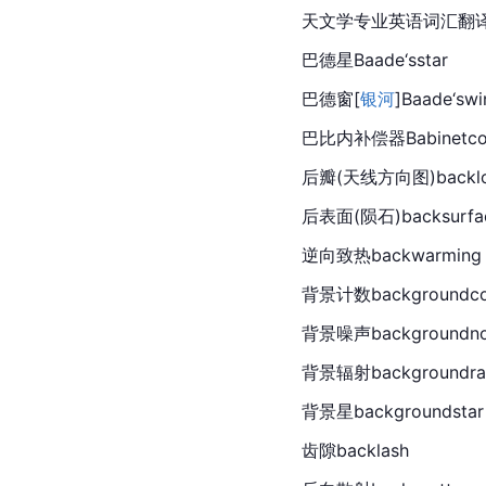
天文学专业英语词汇翻
巴德星Baade‘sstar
巴德窗[
银河
]Baade‘sw
巴比内补偿器Babinetcom
后瓣(天线方向图)backl
后表面(
陨石
)backsurfa
逆向致热backwarming
背景计数backgroundco
背景噪声backgroundno
背景辐射backgroundrad
背景星backgroundstar
齿隙backlash