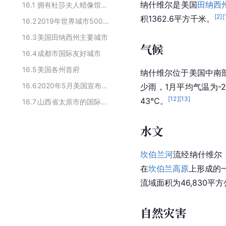
纳什维尔是美国
田纳西
16.1
拥有杜莎夫人蜡像馆的城市
[
2
]
[
积1362.6平方千米。
16.2
2019年世界城市500强美国上榜城市
16.3
美国田纳西州主要城市
气候
16.4
成都市国际友好城市
16.5
美国各州首府
纳什维尔位于美国中南部
16.6
2020年5月美国宣布实施宵禁的城市
少雨，1月平均气温为-
[
12
]
[
13
]
43°C。
16.7
山西省太原市的国际友好城市
水文
坎伯兰河
流经纳什维尔，
在
坎伯兰高原
上形成的
流域面积为46,830平
自然灾害