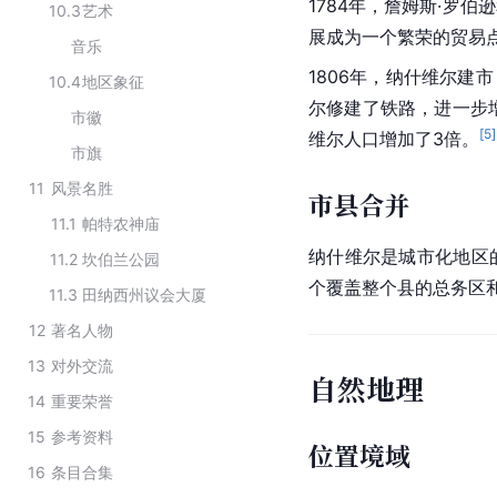
1784年，詹姆斯·罗
10.3
艺术
展成为一个繁荣的贸易
音乐
1806年，纳什维尔建
10.4
地区象征
尔修建了铁路，进一步
市徽
[
5
]
维尔人口增加了3倍。
市旗
11
风景名胜
市县合并
11.1
帕特农神庙
纳什维尔是城市化地区
11.2
坎伯兰公园
个覆盖整个县的总务区
11.3
田纳西州议会大厦
12
著名人物
13
对外交流
自然地理
14
重要荣誉
15
参考资料
位置境域
16
条目合集