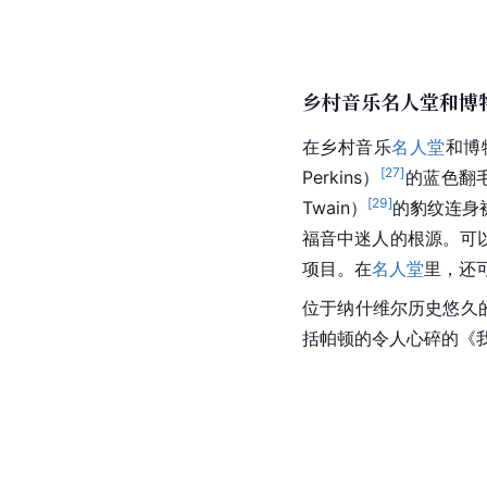
乡村音乐名人堂和博
在乡村音乐
名人堂
和博物
[
27
]
Perkins）
的蓝色翻
[
29
]
Twain）
的豹纹连身
福音中迷人的根源。可
项目。在
名人堂
里，还
位于纳什维尔历史悠久
括帕顿的令人心碎的《