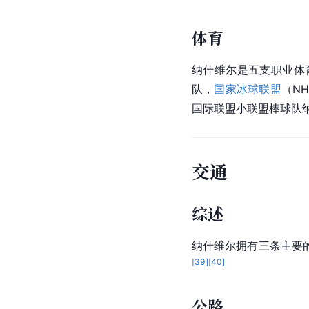
体育
纳什维尔是五支职业体
队，
国家冰球联盟
（N
国际联盟小联盟棒球队
交通
综述
纳什维尔拥有三条主要
[
39
]
[
40
]
公路