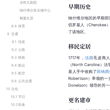
乡村大剧院
早期历史
纳什维尔音乐城中心
纳什维尔地区的早期部
赖曼礼堂
切罗基人（Cherokee
8.4
体育
了该地区。
9
交通
9.1
综述
移民定居
9.2
公路
9.3
铁路
1717年，
法国
毛皮商人
（North Carolina
9.4
航运
基人手中收购了
田纳西
9.5
航空
Robertson）率领的
9.6
公共交通
Donelson）领导的
10
文化
10.1
节日
更名建市
10.2
饮食