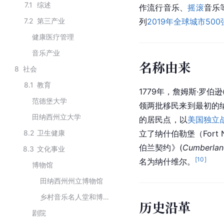
7.1
综述
作流行音乐、
摇滚
音乐
7.2
第三产业
列
2019年全球城市500
健康医疗管理
音乐产业
名称由来
8
社会
8.1
教育
1779年，詹姆斯·罗伯逊(Ja
范德堡大学
领两批移民来到最初的纳什
田纳西州立大学
的居民点，以
美国独立
8.2
卫生健康
立了纳什伯勒堡（Fort
伯兰契约》(
Cumberla
8.3
文化事业
[
10
]
名为纳什维尔。
博物馆
田纳西州州立博物馆
乡村音乐名人堂和博物馆
历史沿革
剧院