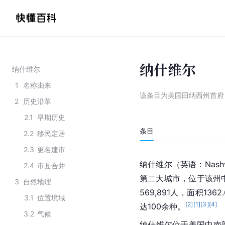
纳什维尔
纳什维尔
1
名称由来
该条目为
美国田纳西州首府
2
历史沿革
2.1
早期历史
条目
2.2
移民定居
2.3
更名建市
纳什维尔（英语：Nas
2.4
市县合并
第二大城市，位于该州中
3
自然地理
569,891人，面积136
3.1
位置境域
[
2
]
[
1
]
[
3
]
[
4
]
达100余种。
3.2
气候
纳什维尔位于美国中南