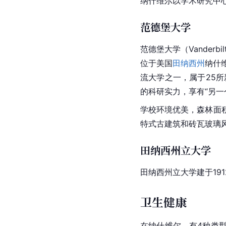
纳什维尔以学术研究中
范德堡大学
范德堡大学（Vanderbi
位于美国
田纳西州
纳什
流大学之一，属于25所
的科研实力，享有“另一个南方
学校环境优美，森林面积
特式古建筑和砖瓦
玻璃
田纳西州立大学
田纳西州立大学建于19
卫生健康
在纳什维尔，有4种类