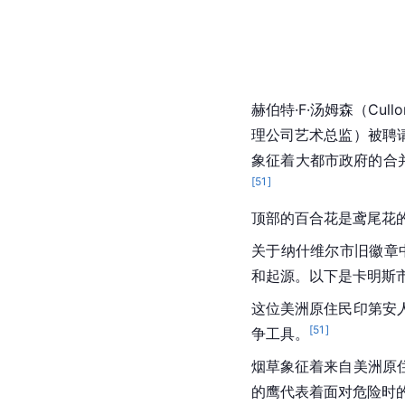
赫伯特·F·汤姆森（Cullom 
理公司艺术总监）被聘
象征着大都市政府的合并
[
51
]
顶部的
百合花
是
鸢尾花
关于纳什维尔市旧徽章
和起源。以下是卡明斯
这位
美洲原住民
印第安
[
51
]
争工具。
烟草象征着来自美洲原
的鹰代表着面对危险时