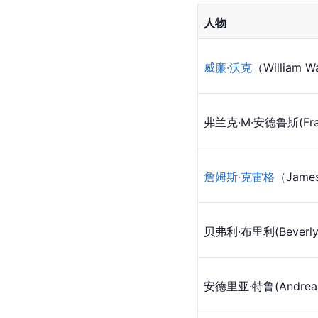
人物
威廉·沃克
（William W
弗兰克·M·安德鲁斯(Fran
詹姆斯·克雷格
（James
贝弗利·布里利(
Beverl
安德里亚·特鲁(
Andrea