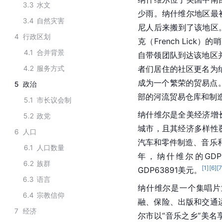
3.3
水文
少雨。纳什维尔地区最
3.4
自然灾害
尼人后来搬到了该地区。
4
行政区划
克（French Lick
4.1
合并背景
自带领团队到达该地区并
4.2
服务方式
者们居住的社区更名为纳
成为一个繁荣的贸易点。
5
政治
部的河流贸易仓库和制
5.1
市长议会制
纳什维尔是全美经济增
5.2
政党
城市，且其经济多样性
6
人口
汽车和零件制造、音乐和
6.1
人口数量
年，纳什维尔的GDP
6.2
族群
[
1
]
[
6
]
[
GDP63891美元。
6.3
语言
纳什维尔是一个集唱片
6.4
宗教信仰
融、保险、出版和
交通
7
经济
尔市以“音乐之乡”美