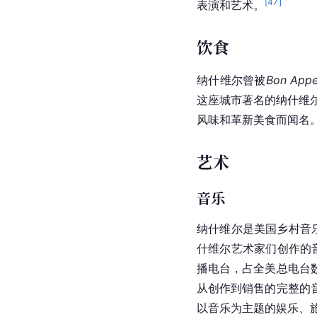
[
47
]
表演和艺术。
饮食
纳什维尔曾被
Bon Appe
这座城市著名的纳什维尔辣
风味和革新美食而闻名
艺术
音乐
纳什维尔是
美国
乡村音
什维尔艺术家们创作的
播电台，占全美总电台
从创作到销售的完整的
以音乐为主题的娱乐、