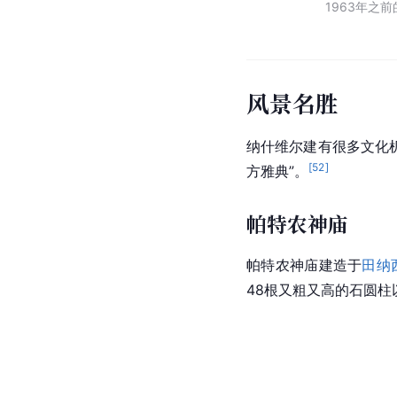
1963年之
风景名胜
纳什维尔建有很多文化
[
52
]
方雅典”。
帕特农神庙
帕特农神庙
建造于
田纳
48根又粗又高的石圆