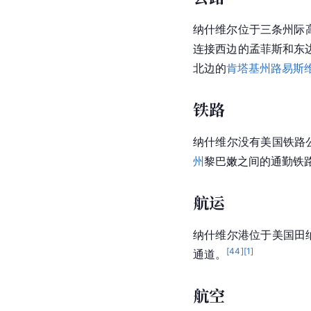
纳什维尔位于三条州际高速
连接西边的孟菲斯和东
北边的
肯塔基州
路易斯
铁路
纳什维尔没有美国铁路公
州
黎巴嫩
之间的
通勤铁
航运
纳什维尔港位于美国田
[
44
]
[
1
]
通道。
航空