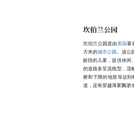
坎伯兰公园
坎伯兰公园是由
美国
著
方米的
城市公园
。该公
龄段的儿童，提供休闲
的道路多呈流线型，流
桥和下降的地形等达到
道，还有穿越薄雾飘渺