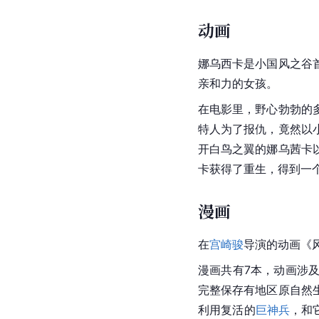
动画
娜乌西卡是小国风之谷
亲和力的女孩。
在电影里，野心勃勃的
特人为了报仇，竟然以
开白鸟之翼的娜乌茜卡
卡获得了重生，得到一
漫画
在
宫崎骏
导演的动画《
漫画共有7本，动画涉
完整保存有地区原自然
利用复活的
巨神兵
，和