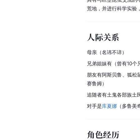
荒地，并进行科学实验
人际关系
母亲（名讳不详）
兄弟姐妹有（曾有10
朋友有阿斯贝鲁、狐松
赛鲁姆）
追随者有土鬼各部族土
对手是
库夏娜
（多鲁美
角色经历