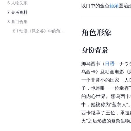
6
人物关系
以口中的金色
触须
医治
7
参考资料
8
条目合集
角色形象
8.1
动漫《风之谷》中的角色
身份背景
娜乌西卡（
日语
：ナウ
乌西卡》及动画电影《
一个非常小的国家，人
子，也是唯一一位幸存
的内心世界。娜乌西卡
中，她被称为“蓝衣人
西卡继承了王位，承担
火”之后形成的复杂生物