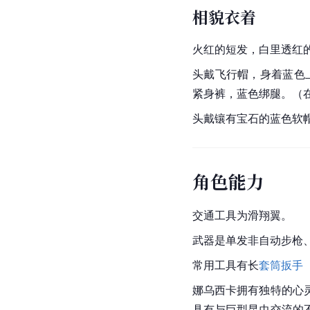
相貌衣着
火红的短发，白里透红
头戴飞行帽，身着蓝色
紧身裤，蓝色绑腿。（
头戴镶有宝石的蓝色软
角色能力
交通工具为滑翔翼。
武器是单发非自动步枪
常用工具有长
套筒扳手
娜乌西卡拥有独特的心
具有与巨型昆虫交流的