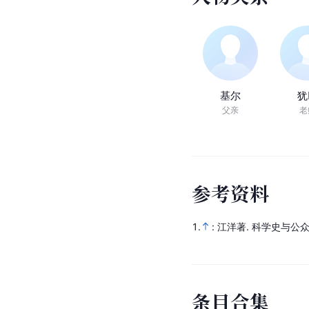
基尔
犹
父亲
老
参
考
资
料
1.
: 江洋著.
科学史与公
条
目
合
集