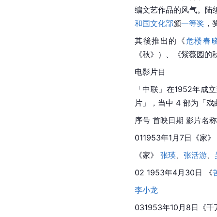
编文艺作品的风气。陆
和国文化部
颁
一等奖
，
其後推出的《
危楼春
《秋》）、《紫薇园的
电影片目
「中联」在1952年成立
片」，当中 4 部为「戏
序号 首映日期 影片名称
011953年1月7日《家》
《家》 
张瑛
、
张活游
、
02 1953年4月30日 《
李小龙
031953年10月8日《