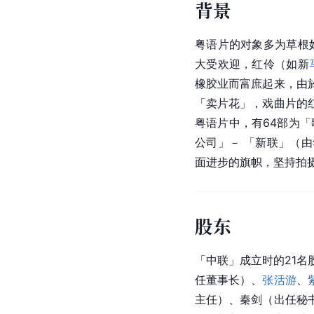
背景
粤语片的对象多为草根
大受欢迎，红伶（如新
橡胶业而富庶起来，由
「
卖片花
」，戏曲片的
粤语片中，有64部为
公司」－ 「新联」（
面进步的旗帜，坚持拍
股东
「
中联
」成立时的21
任董事长）、
张活游
、
主任）、秦剑（出任秘