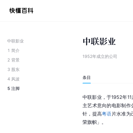
中联影业
中联影业
1
简介
1952年成立的公司
2
背景
3
股东
条目
4
风波
5
注脚
中联影业，于1952年
主艺术意向的
电影制作
针，提高
粤语
片水准为
荣旗帜」。