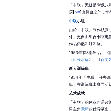
「中联」无疑是背叛八
摈
[
bìn
]
出
舞台之外，幸
中联
小组
由於「中联」制作认真
外，更自由组合创立电
作品仍然叫好叫座。
1953年有3部出品：
《
山长水远
》、《
百变
新人训练班
1954年「
中联
」开办
班，在训练班出身而活
艺术成就
「中联」的创业作是改
男主角
觉新
的优异演出