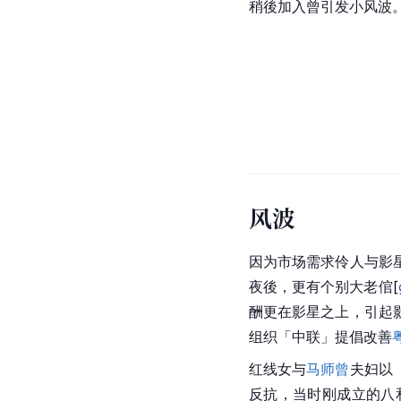
稍後加入曾引发小风波
风波
因为市场需求伶人与影
夜後，更有个别大老
倌
[
酬更在影星之上，引起
组织「中联」提倡改善
红线女
与
马师曾
夫妇以
反抗，当时刚成立的八