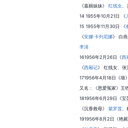
《
嘉丽妹妹
》 
红线女
、
14 1955年10月21日 《
15 1955年11月30日 《
《
安娜·卡列尼娜
》 
白燕
李清
161956年2月26日《
西
《
西厢记
》 红线女、
171956年4月18日《墙
又名：《恩爱冤家》王铿
181956年6月29日《
宝
《沉香救母》 
紫罗莲
、
191956年8月2日《艳
屍