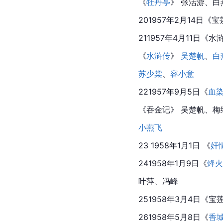
《
牡丹亭
》 张活游、白
201957年2月14日《
211957年4月11日《
《
水浒传
》 
吴楚帆
、
白
苏少棠
、
容小意
221957年9月5日《
血
《吞金记》 吴楚帆、梅
小燕飞
23 1958年1月1日 《
奸
241958年1月9日《
烽火
叶萍
、
冯峰
251958年3月4日《宝
261958年5月8日《
香