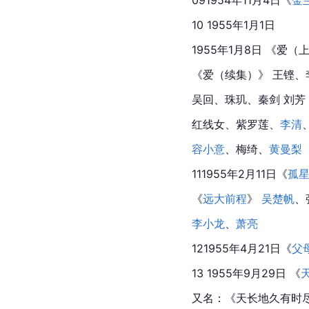
10 1955年1月1日
1955年1月8日 《爱（
《爱（续集）》 王铿、
吴回、珠玑、秦剑 刘芳 -
红线女、紫罗莲、
李清
容小意
、梅绮、
黄曼梨
111955年2月11日《
孤
《
远大前程
》 
吴楚帆
、
李小龙
、
萧亮
121955年4月21日《
父
13 1955年9月29日 《
又名：《天长地久有时尽