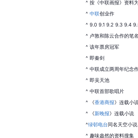
^ 按《中联画报》资料
^ 
中联
创业作
^ 9.0 9.1 9.2 9.3 9.4 9.
^ 卢敦和陈云合作的笔
^ 该年票房冠军
^ 即秦剑
^ 中联成立两周年纪念
^ 即
吴天池
^ 中联首部歌唱片
^ 《
香港商报
》连载小
^ 《
新晚报
》连载小说
^
绿邨电台
同名天空小说
^ 趣味盎然的资料搜集