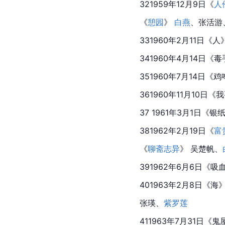
321959年12月9日《
人
《
憩园
》 
白燕
、张活游
331960年2月11日《人
341960年4月14日《毒
351960年7月14日《
361960年11月10日《
我
37 1961年3月1日《银
381962年2月19日《
富
《
聊斋志异
》 吴楚帆、
391962年6月6日《吸血
401963年2月8日《海》
张瑛、
紫罗莲
411963年7月31日《