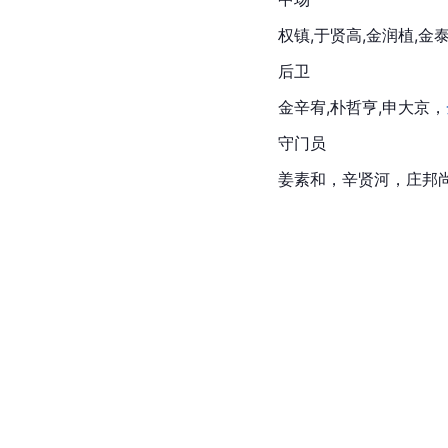
权镇
,
于贤高
,金润植,金
后卫
金辛宥
,朴哲亨,
申大京
，
守门员
姜素和，辛贤河，庄邦