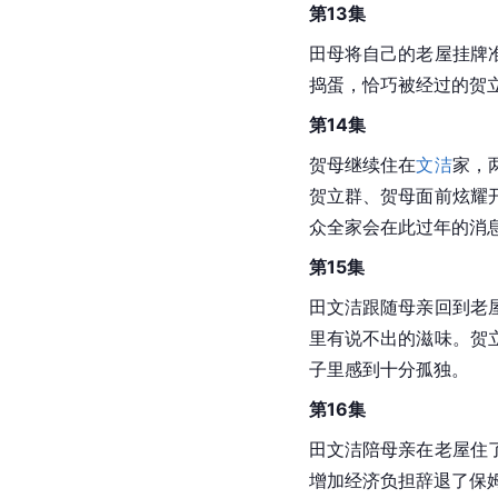
第13集
田母将自己的老屋挂牌
捣蛋，恰巧被经过的贺
第14集
贺母继续住在
文洁
家，
贺立群、贺母面前炫耀
众全家会在此过年的消
第15集
田文洁跟随母亲回到老
里有说不出的滋味。贺
子里感到十分孤独。
第16集
田文洁陪母亲在老屋住
增加经济负担辞退了保