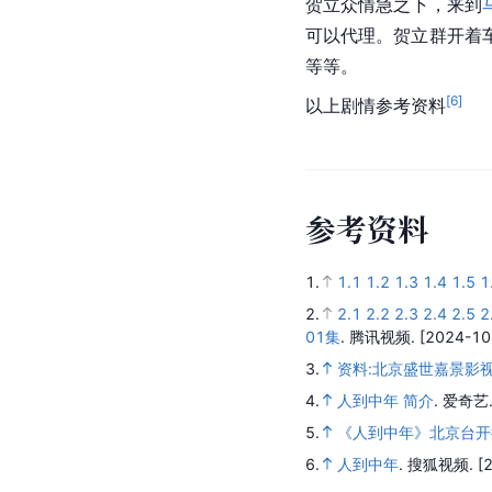
贺立众情急之下，来到
可以代理。贺立群开着
等等。
[
6
]
以上剧情参考资料
参
考
资
料
1.
1.1
1.2
1.3
1.4
1.5
1
2.
2.1
2.2
2.3
2.4
2.5
2
01集
.
腾讯视频.
[2024-10
3.
资料:北京盛世嘉景影
4.
人到中年 简介
.
爱奇艺
5.
《人到中年》北京台开
6.
人到中年
.
搜狐视频.
[