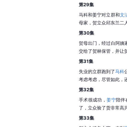
第29集
马科和姜宁对立群和
文
母家，贺立众邱东兰二
第30集
贺母出门，经过白阿姨
交给了贺林保管，并让
第31集
失业的立群跑到了
马科
考虑考虑，尽管如此，
第32集
手术很成功，
姜宁
陪伴
了，立众验了货非常高
第33集