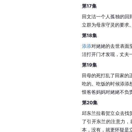
第17集
田文洁一个人孤独的回
立群为母亲守灵的要求
第18集
添添
对姥姥的去世表面
洁打开门才发现，丈夫
第19集
田母的死打乱了田家的
吃的。吃饭的时候添添
恨爸爸妈妈对姥姥不负
第20集
邱东兰拉着贺立众去找
了引开东兰的注意力，
本，没有，就更怀疑是