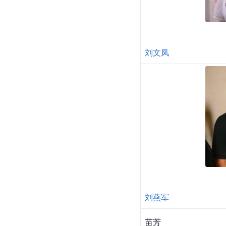
刘文凤
刘燕军
苗芳