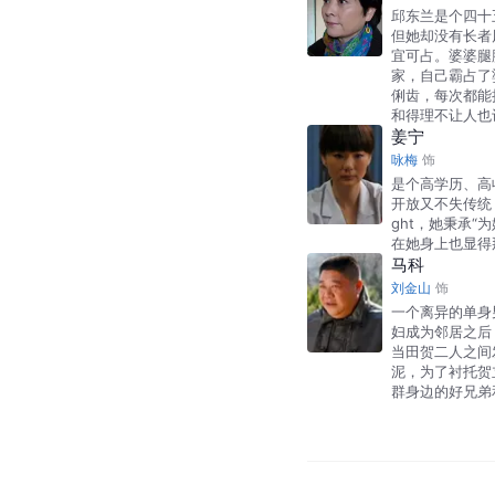
邱东兰是个四十
但她却没有长者
宜可占。婆婆腿
家，自己霸占了
俐齿，每次都能
和得理不让人也
姜宁
咏梅
饰
是个高学历、高
开放又不失传统；
ght，她秉承“
在她身上也显得
马科
刘金山
饰
一个离异的单身
妇成为邻居之后
当田贺二人之间
泥，为了衬托贺
群身边的好兄弟