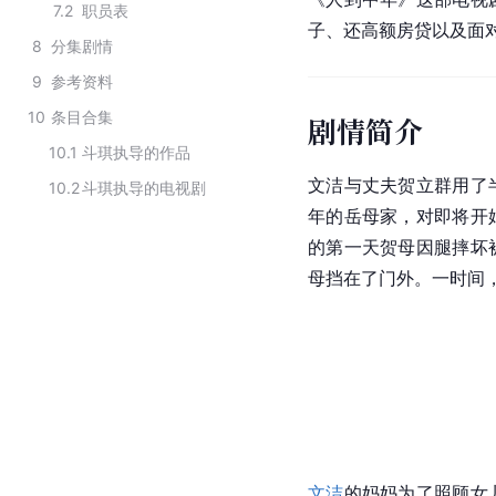
7.2
职员表
子、还高额房贷以及面
8
分集剧情
9
参考资料
10
条目合集
剧情简介
10.1
斗琪执导的作品
文洁与丈夫贺立群用了
10.2
斗琪执导的电视剧
年的岳母家，对即将开
的第一天贺母因腿摔坏
母挡在了门外。一时间
文洁
的妈妈为了照顾女