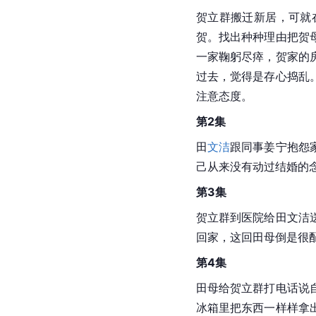
贺立群搬迁新居，可就
贺。找出种种理由把贺
一家鞠躬尽瘁，贺家的
过去，觉得是存心捣乱
注意态度。
第2集
田
文洁
跟同事姜宁抱怨
己从来没有动过结婚的
第3集
贺立群到医院给田文洁
回家，这回田母倒是很
第4集
田母给贺立群打电话说
冰箱里把东西一样样拿