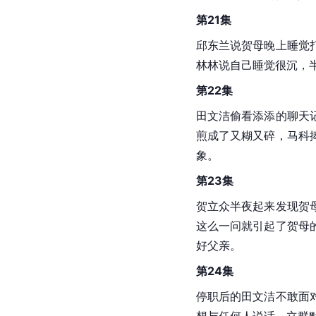
第21集
邱东兰说贺母晚上睡觉
林林说自己睡觉很沉，
第22集
田文洁偷看添添的聊天
煎成了又糊又碎，马科
象。
第23集
贺立众半夜起来发现贺
这么一问就引起了贺母
好父亲。
第24集
停职后的田文洁不敢面
想与任何人说话，立群