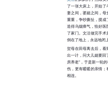
了一张大床上，开始了
妻之间，婆媳之间，母
重重，争吵撕扯，搅成
造得乌烟瘴气，恰好医
了家门。文洁做完手术
倒在了地上，永远地闭
贺母在田母离去后，看
出一计，问大儿媳要回了
房养老”，于是新一轮
伤，更有暖暖的亲情；
相连。