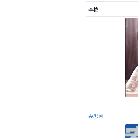
李桤
栗思涵