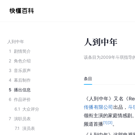
人到中年
人到中年
1
剧情简介
该条目为
2009年斗琪指导
2
角色介绍
3
音乐原声
条目
4
幕后制作
5
播出信息
《人到中年》又名《Ren 
6
作品评价
传播有限公司
出品，
斗
6.1
大众评分
领衔主演的家庭情感剧。
7
演职员表
[
1
]
[
3
]
频道首播
。
7.1
演员表
《人到中年》这部电视