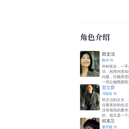
角色介绍
田文洁
陈冲
饰
外科医生，一手
功，然而内里却
问题，巨额房贷
一切让她既困扰
贺立群
冯远征
饰
田文洁的丈夫，
往着美好的生活
没有很高的要求
好。他又是一个
邱东兰
梁丹妮
饰