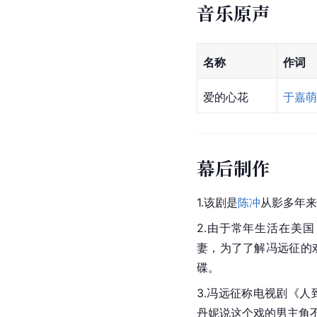
音乐原声
名称
作词
爱的心花
于嘉萌
幕后制作
1.该剧是
陈冲
从影多年来
2.由于常年生活在美
妻，为了了解冯远征的
碟。
3.冯远征称电视剧《
丹妮说这个戏的男主角