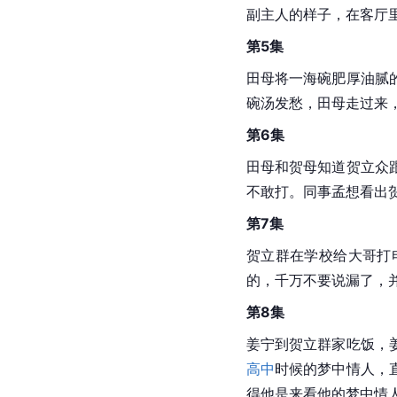
副主人的样子，在客厅
第5集
田母将一海碗肥厚油腻
碗汤发愁，田母走过来
第6集
田母和贺母知道贺立众
不敢打。同事孟想看出
第7集
贺立群在学校给大哥打
的，千万不要说漏了，
第8集
姜宁到贺立群家吃饭，
高中
时候的梦中情人，
得他是来看他的梦中情