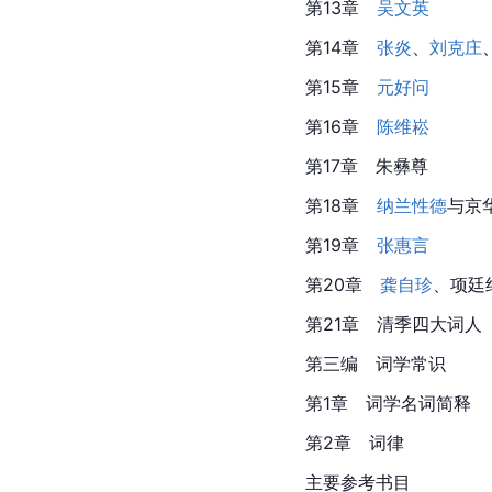
第13章
吴文英
第14章
张炎
、
刘克庄
第15章　
元好问
第16章
陈维崧
第17章
　朱彝尊
第18章
纳兰性德
与京
第19章　
张惠言
第20章
龚自珍
、项廷
第21章　清季四大词人
第三编　词学常识
第1章　词学名词简释
第2章　词律
主要参考书目