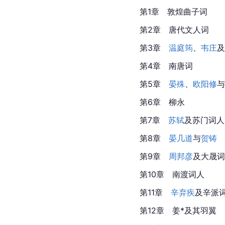
第1章　敦煌曲子词
第2章　
唐代
文人词
第3章
温庭筠
、
韦庄
及
第4章　南唐词
第5章
晏殊
、
欧阳修
与
第6章
　柳永
第7章
苏轼
及苏门词人
第8章
晏几道
与
贺铸
第9章
周邦彦
及大晟词
第10章　南渡词人
第11章
辛弃疾
及辛派
第12章　姜*及其羽翼