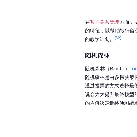
在
客户关系管理
方面，
的特征，以帮助银行留
[
52
]
的教学计划。
随机森林
随机森林（Random 
fo
随机森林是由多棵决策
通过投票的方式选择最
说会大大提升最终模型
的均值决定最终预测结