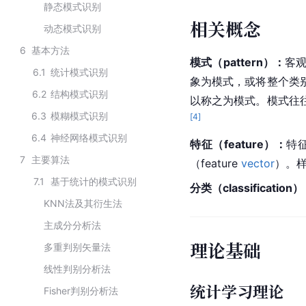
静态模式识别
相关概念
动态模式识别
6
基本方法
模式（pattern）：
客
6.1
统计模式识别
象为模式，或将整个类
6.2
结构模式识别
以称之为模式。模式往
6.3
模糊模式识别
[
4
]
6.4
神经网络模式识别
特征（feature）：
特
7
主要算法
（feature 
vector
）。
7.1
基于统计的模式识别
分类（classification
KNN法及其衍生法
主成分分析法
理论基础
多重判别矢量法
线性判别分析法
统计学习理论
Fisher判别分析法