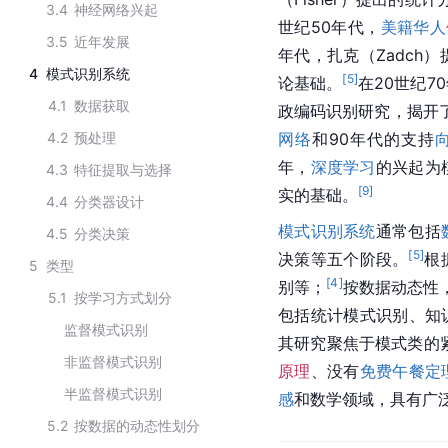
3.4
神经网络兴起
世纪50年代，
美籍华人
3.5
近年发展
年代，扎克（Zadch
4
模式识别系统
[
5
]
论基础。
在20世纪
4.1
数据获取
政编码识别研究，揭开
4.2
预处理
网络
和90年代的支持
年，
深度学习
的兴起为
4.3
特征提取与选择
[
9
]
实的基础。
4.4
分类器设计
模式识别系统
通常包括
4.5
分类决策
[
5
]
决策等五个阶段。
根
5
类型
[
4
]
别等；
按数据动态性
5.1
按学习方式划分
包括统计模式识别、知
监督模式识别
其研究聚焦于模式类的
非监督模式识别
原理
、没有
免费午餐
定
半监督模式识别
感
和数学领域，具有广
5.2
按数据的动态性划分