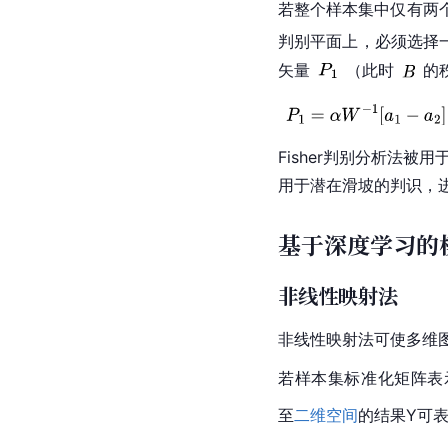
若整个样本集中仅有两
判别平面上，必须选择一
矢量
（此时
的
Fisher判别分析法
用于潜在滑坡的判识，
基于深度学习的
非线性映射法
非线性映射法可使多维
若样本集标准化矩阵表
至
二维空间
的结果Y可