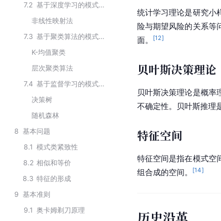
7.2
基于深度学习的模式识别
统计学习理论是研究小
非线性映射法
险与期望风险的关系等
7.3
基于聚类算法的模式识别
[
12
]
面。
K-均值聚类
贝叶斯决策理论
层次聚类算法
7.4
基于监督学习的模式识别
贝叶斯决策理论是概率
决策树
不确定性。贝叶斯推理
随机森林
8
基本问题
特征空间
8.1
模式类紧致性
特征空间是指在模式空
8.2
相似和等价
[
14
]
组合成的空间。
8.3
特征的形成
9
基本准则
9.1
奥卡姆剃刀原理
历史沿革