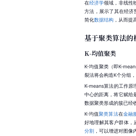
在
经济学
领域，非线性
方法，展示了其在经济
简化
数据结构
，从而提
基于聚类算法的
K-均值聚类
K-均值聚类（即K-m
裂法将会构造K个分组，
K-means算法的工
中心的距离，将它赋给
数据聚类形成的簇已经
K-均值
聚类算法
在
金融
好地理解其客户群体，
分割
，可以增进对图像