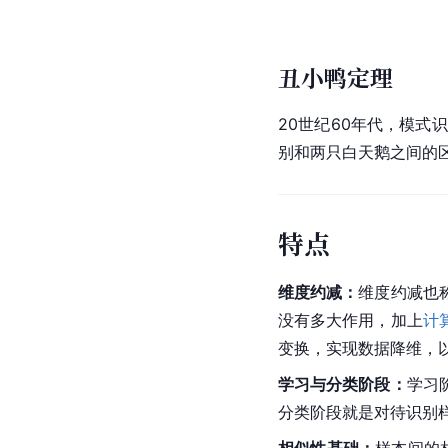
丑小鸭定理
20世纪60年代，模式
别和两只白天鹅之间的
特点
维度约减：
维度约减也
没有多大作用，加上
计
变换，实现数据降维，
学习与分类阶段：
学习
分类阶段就是对待识别
相似性基础：
样本间的