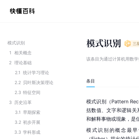
模式识别
模式识别
三
1
相关概念
该条目为
通过计算机用数学
2
理论基础
2.1
统计学习理论
条目
2.2
贝叶斯决策理论
2.3
特征空间
模式识别（Pattern Rec
3
历史沿革
括数值、文字和逻辑关
3.1
早期探索
和解释事物或现象，是
3.2
初步开展
模式识别的概念最早
3.3
学科形成
（Fisher）提出的