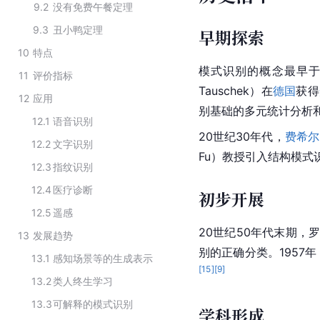
9.2
没有免费午餐定理
9.3
丑小鸭定理
早期探索
10
特点
模式识别的概念最早于
11
评价指标
Tauschek）在
德国
获得
12
应用
别基础的多元统计分析
12.1
语音识别
20世纪30年代，
费希尔
12.2
文字识别
Fu）教授引入结构模式
12.3
指纹识别
12.4
医疗诊断
初步开展
12.5
遥感
20世纪50年代末期，
13
发展趋势
别的正确分类。1957
13.1
感知场景等的生成表示
[
15
]
[
9
]
13.2
类人终生学习
13.3
可解释的模式识别
学科形成