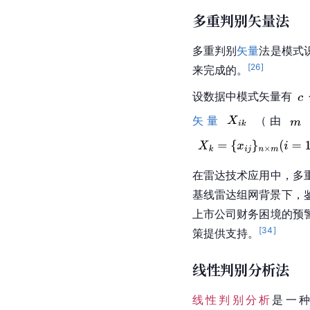
多重判别矢量法
多重判别
矢量
法是模式
[
26
]
来完成的。
设数据中模式矢量有
矢量
（由
在雷达技术应用中，多
基线雷达组网背景下，
上市公司财务困境的预
[
34
]
策提供支持。
线性判别分析法
线性判别分析
是一