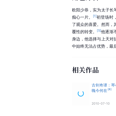
欧阳少恭，实为太子长
[
1
]
痴心一片。
初登场时
了观众的喜爱。然而，
[
5
]
覆性的转变。
他逐渐
身边，他选择与上天对
中始终无法占优势，最
相关作品
古剑奇谭：琴
[
8
]
魄今何在
2010-07-10