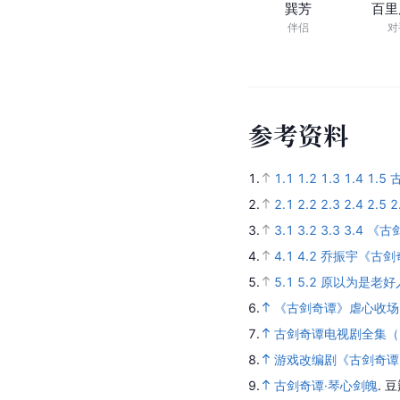
巽芳
百里
伴侣
对
参
考
资
料
1.
1.1
1.2
1.3
1.4
1.5
2.
2.1
2.2
2.3
2.4
2.5
2
3.
3.1
3.2
3.3
3.4
《古
4.
4.1
4.2
乔振宇《古剑
5.
5.1
5.2
原以为是老好
6.
《古剑奇谭》虐心收场 
7.
古剑奇谭电视剧全集（
8.
游戏改编剧《古剑奇谭
9.
古剑奇谭·琴心剑魄
.
豆