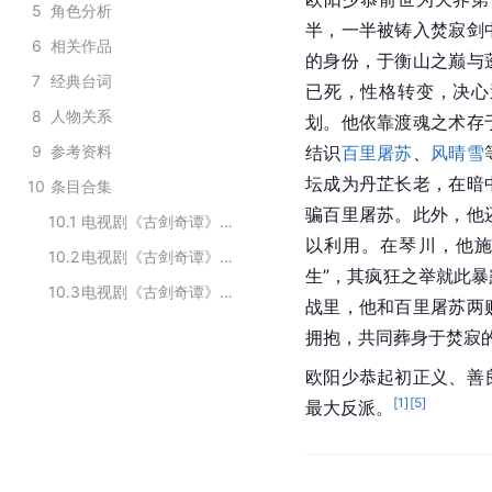
5
角色分析
半，一半被铸入焚寂剑
6
相关作品
的身份，于衡山之巅与
7
经典台词
已死，性格转变，决心
8
人物关系
划。他依靠渡魂之术存
9
参考资料
结识
百里屠苏
、
风晴雪
坛成为丹芷长老，在暗
10
条目合集
骗百里屠苏。此外，他
10.1
电视剧《古剑奇谭》中的人物角色
以利用。在琴川，他施
10.2
电视剧《古剑奇谭》中的角色
生”，其疯狂之举就此
10.3
电视剧《古剑奇谭》中的主要人物
战里，他和百里屠苏两
拥抱，共同葬身于焚寂
欧阳少恭起初正义、善
[
1
]
[
5
]
最大反派。