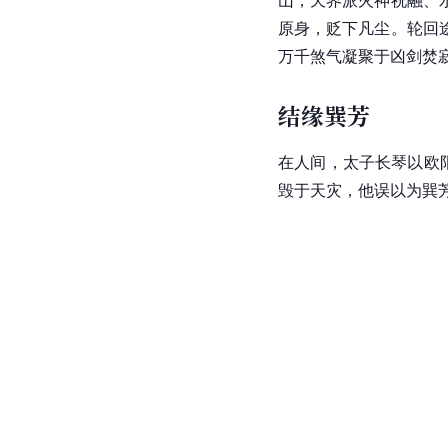
原身，贬下凡尘。轮回
万千煞气凝聚于凶剑焚
结缘巽芳
在人间，太子长琴以欧
毁于天灾，他误以为巽