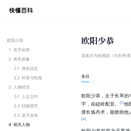
欧阳少恭
欧阳少恭
1
名字由来
该条目为
电视剧《古剑奇谭
2
角色形象
2.1
身份设定
条目
2.2
外形与性格
3
人物经历
欧阳少恭，太子长琴的
3.1
上古之约
[
1
]
宇，由赵岭配音。
他
3.2
结缘巽芳
擅长炼丹术，能救助他
3.3
逆天改命
[
4
]
4
相关人物
欧阳少恭前世为天界第