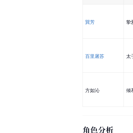
巽芳
挚
百里屠苏
太
方如沁
倾
角色分析