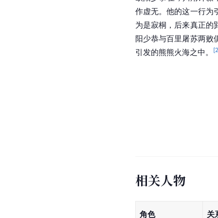
作虚无。他的这一行为
为是寂桐，后来真正的
阳少恭与百里屠苏两败
[
引发的熊熊火海之中。
相关人物
角色
关