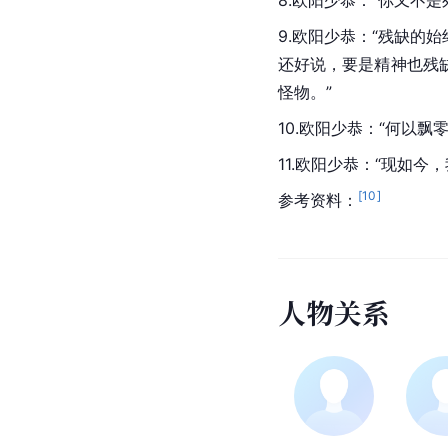
8.欧阳少恭：“你又不
9.欧阳少恭：“残缺
还好说，要是精神也残
怪物。”
10.欧阳少恭：“何以
11.欧阳少恭：“现如
[
10
]
参考资料：
人
物
关
系