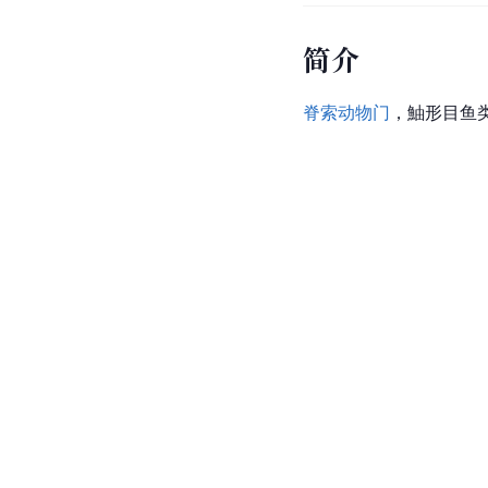
简介
脊索动物门
，鮋形目鱼