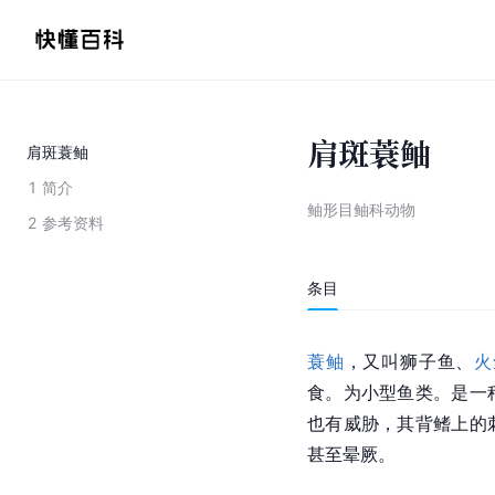
肩斑蓑鲉
肩斑蓑鲉
1
简介
鲉形目鲉科动物
2
参考资料
条目
蓑鲉
，又叫
狮子鱼
、
火
食。为小型鱼类。是一
也有威胁，其背鳍上的
甚至晕厥。