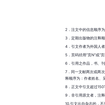
2．注文中的信息顺序
3．定期出版物的注释
4．引文作者为外国人
5．页码径用“页N”或“页
6．引用之作品，书、
7．同一文献两次或两
释顺序为：作者姓名、
8．正文中引文超过15
9．非引用原文者，注释
10.引文出自杂志的，不