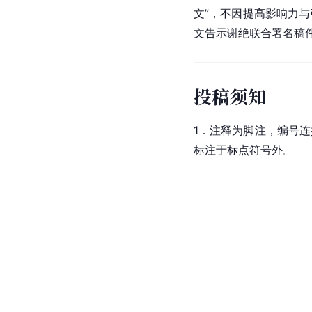
文”，不因提高影响力
文告示谢绝联合署名稿
投稿须知
1．注释为脚注，编号
标注于标点符号外。