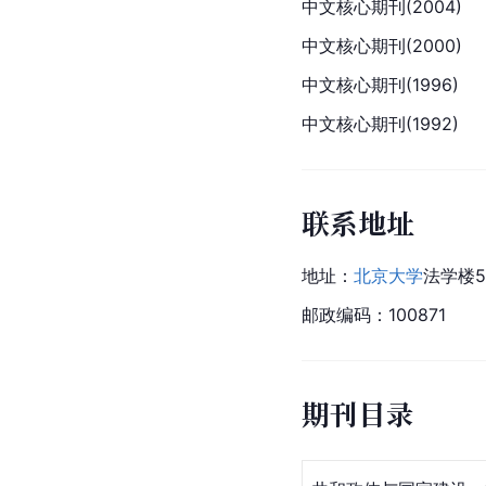
中文核心期刊(2004)
中文核心期刊(2000)
中文核心期刊(1996)
中文核心期刊(1992)
联系地址
地址：
北京大学
法学楼5
邮政编码：100871
期刊目录