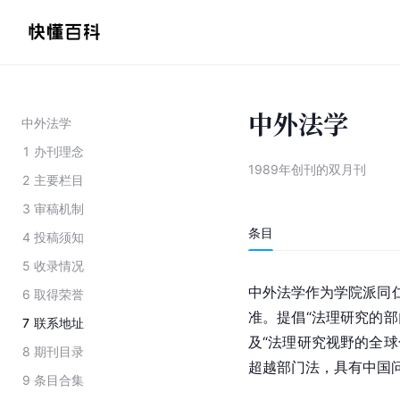
中外法学
中外法学
1
办刊理念
1989年创刊的双月刊
2
主要栏目
3
审稿机制
条目
4
投稿须知
5
收录情况
中外法学作为学院派同仁
6
取得荣誉
准。提倡“法理研究的部
7
联系地址
及“法理研究视野的全球
8
期刊目录
超越部门法，具有中国
9
条目合集