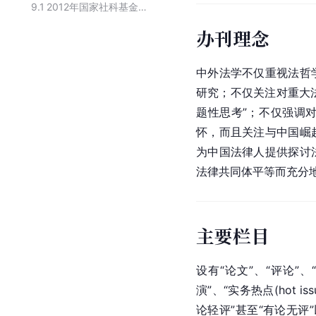
9.1
2012年国家社科基金第一批资助学术期刊目录
办刊理念
中外法学不仅重视法哲
研究；不仅关注对重大法
题性思考”；不仅强调
怀，而且关注与中国崛
为中国法律人提供探讨
法律共同体平等而充分
主要栏目
设有“论文”、“评论”
演”、“实务热点(hot 
论轻评”甚至“有论无评