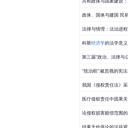
共和政体与国家建设：
政体、国体与建国 民
法律与情理：法治进程
科斯
经济学
的法学意义
第三届“政治、法律与公共
“统治权”:被忽视的宪
我国《侵权责任法》采
医疗侵权责任中因果关
论侵权损害赔偿范围的
结果无价值论的法益观