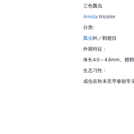
三色瓢虫
Amida
 tricolor
分类:
瓢虫
科／
鞘翅目
外观特征：
体长4.0～4.6mm。
翅鞘
生态习性：
成虫在秋末至早春较常