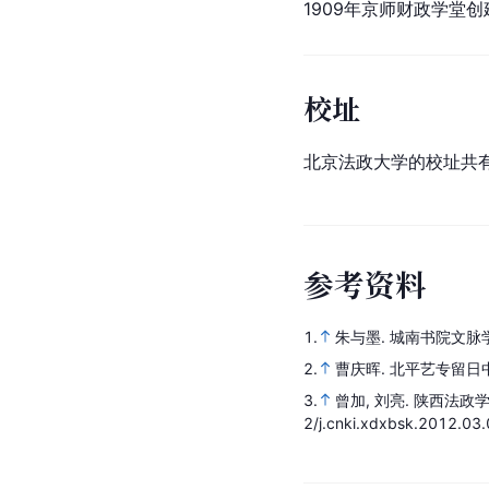
1909年京师财政学堂创
校址
北京法政大学的校址共
参
考
资
料
1.
朱与墨.
城南书院文脉
2.
曹庆晖.
北平艺专留日
3.
曾加, 刘亮.
陕西法政
2/j.cnki.xdxbsk.2012.03.