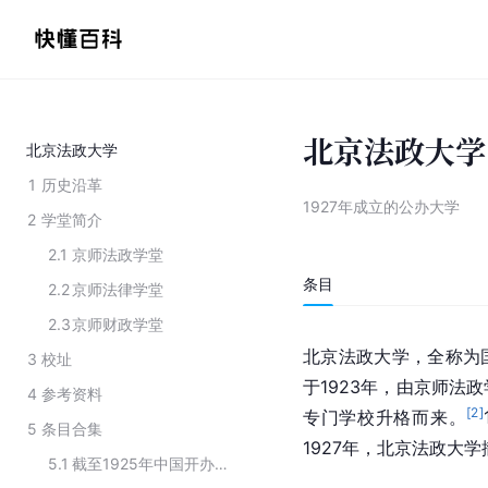
北京法政大学
北京法政大学
1
历史沿革
1927年成立的公办大学
2
学堂简介
2.1
京师法政学堂
条目
2.2
京师法律学堂
2.3
京师财政学堂
北京法政大学，全称为
3
校址
于1923年，由京师法
4
参考资料
[
2
]
专门学校升格而来。
5
条目合集
1927年，北京法政大
5.1
截至1925年中国开办的国立大学