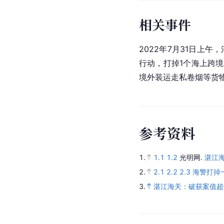
相关事件
2022年7月31日上午
行动，打掉1个海上跨
境外装运走私卷烟等货
参
考
资
料
1.
1.1
1.2
光明网.
湛江海
2.
2.1
2.2
2.3
海警打掉
3.
湛江海关：破获案值超