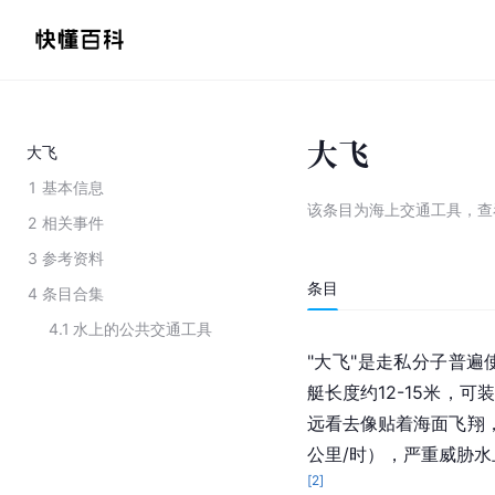
大飞
大飞
1
基本信息
该条目为
海上交通工具
，
查
2
相关事件
3
参考资料
条目
4
条目合集
4.1
水上的公共交通工具
"大飞"是走私分子普
艇长度约12-15米，
远看去像贴着海面飞翔，
公里/时），严重威胁
[
2
]