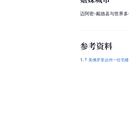
迈阿密-戴德县与世界多
参
考
资
料
1.
美佛罗里达州一住宅楼