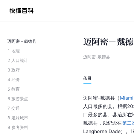
迈阿密－戴德
迈阿密－戴德县
1
地理
迈阿密-戴德县
2
人口统计
3
政府
条目
4
经济
5
教育
迈阿密-戴德县（
Miami
6
旅游景点
人口最多的县。根据202
7
交通
口最多的县。县治所在
8
姐妹城市
戴德县，以纪念在
第二
9
参考资料
Langhorne Dad