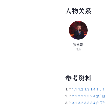
人
物
关
系
张永新
搭档
参
考
资
料
1.
1.1
1.2
1.3
1.4
1.5
1
2.
2.1
2.2
2.3
2.4
澳门
3.
3.1
3.2
3.3
3.4
白玉