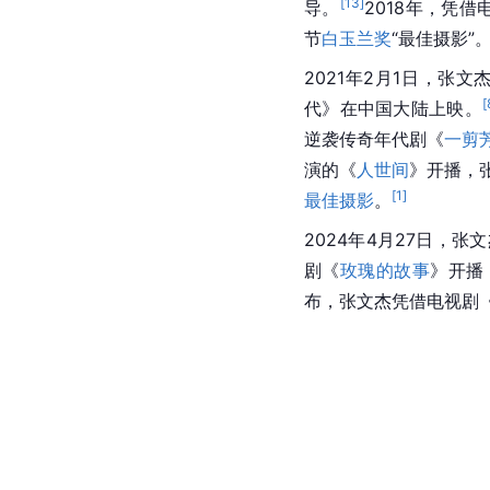
[
13
]
导。
2018年，凭
节
白玉兰奖
“最佳摄影”
2021年2月1日，张
[
代》在中国大陆上映。
逆袭传奇年代剧《
一剪
演的《
人世间
》开播，
[
1
]
最佳摄影
。
2024年4月27日，
剧《
玫瑰的故事
》开播
布，张文杰凭借电视剧