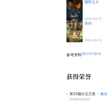
微暗之火
2024-04-27
亮剑
2005-09-13
[
6
]
[
11
]
[
15
]
[
14
]
参考资料
获得荣誉
第30届白玉兰奖
·
最
2025年5月26日