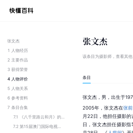
张文杰
张文杰
1
人物经历
该条目为
摄影师
，
查看
其
2
主要作品
3
获得荣誉
条目
4
人物评价
5
人物关系
张文杰，男，出生于19
6
参考资料
7
条目合集
2005年，张文杰在
张前
月22日，他担任摄影
7.1
《八千里路云和月》的演职人员
日，张文杰担任摄影指
7.2
第15届澳门国际电视节 “金莲花奖”提名名单
月28日，《
人世间
》开