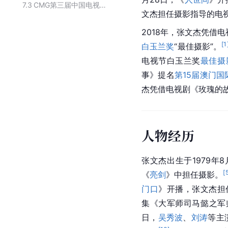
7.3
CMG第三届中国电视剧年度盛典获奖名单
文杰担任摄影指导的电
2018年，张文杰凭借
[
1
白玉兰奖
“最佳摄影”。
电视节白玉兰奖
最佳摄
事》提名
第15届澳门国
杰凭借电视剧《玫瑰的
人物经历
张文杰出生于1979年8
[
《
亮剑
》中担任
摄影
。
门口
》开播，张文杰担
集《大军师司马懿之军
日，
吴秀波
、
刘涛
等主