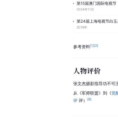
第15届澳门国际电视节
2024年11月
第24届上海电视节白玉
2018年
[
1
]
[
2
]
参考资料
人物评价
张文杰摄影指导功不可
从《军师联盟》到《
觉
[
9
]
评
 评）