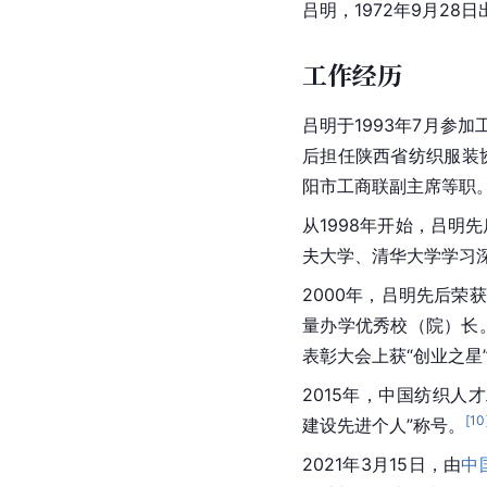
吕明，1972年9月28
工作经历
吕明于1993年7月参加
后担任陕西省纺织服装
阳市工商联副主席等职
从1998年开始，吕明
夫大学、
清华大学
学习
2000年，吕明先后荣获
量办学优秀校（院）长
表彰大会上获“创业之星
2015年，中国纺织人
[
10
建设先进个人”称号。
2021年3月15日，由
中