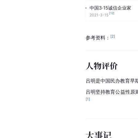
中国3·15诚信企业家
[
12
]
2021-3-15
[
2
]
参考资料：
人物评价
吕明是中国民办教育早
吕明坚持教育公益性原
[
1
]
大
事
记