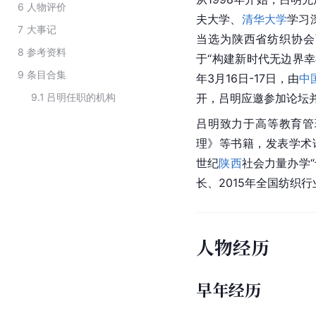
6
人物评价
夫大学、
清华大学
学习
7
大事记
当选为陕西省纺织协会
8
参考资料
于“构建新时代无边界幸
9
条目合集
年3月16日-17日，由
中
9.1
吕明任职的机构
开，吕明应邀参加论坛
吕明致力于高等教育管
理
》等书籍，发表学术
世纪
陕西
社会力量办学“
长、2015年全国纺织
人物经历
早年经历