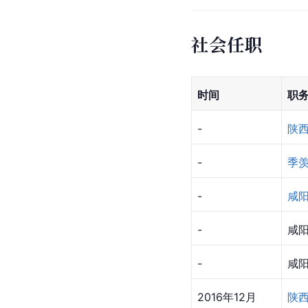
社会任职
时间
职
-
陕
-
季
-
咸
-
咸
-
咸
2016年12月
陕