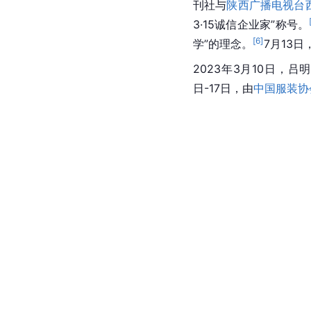
刊社与
陕西广播电视台
3·15诚信企业家”称号。
[
6
]
学”的理念。
7月13日
2023年3月10日，吕
日-17日，由
中国服装协