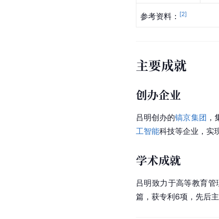
[
2
]
参考资料：
主要成就
创办企业
吕明创办的
镐京集团
，
工智能
科技等企业，实
学术成就
吕明致力于高等教育管
篇，获专利6项，先后