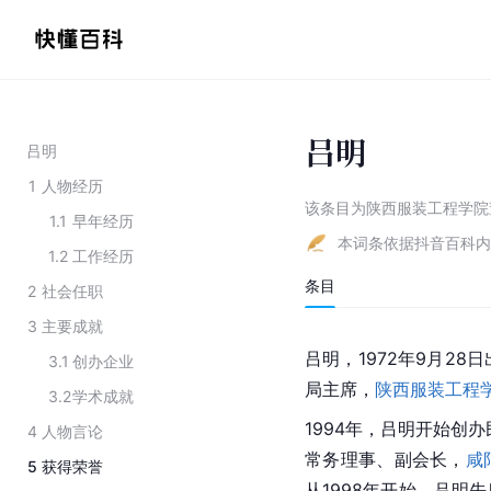
吕明
吕明
1
人物经历
该条目为
陕西服装工程学院
1.1
早年经历
本词条依据抖音百科内
1.2
工作经历
条目
2
社会任职
3
主要成就
吕明，1972年9月2
3.1
创办企业
局主席，
陕西服装工程
3.2
学术成就
1994年，吕明开始创
4
人物言论
常务理事、副会长，
咸
5
获得荣誉
从1998年开始，吕明