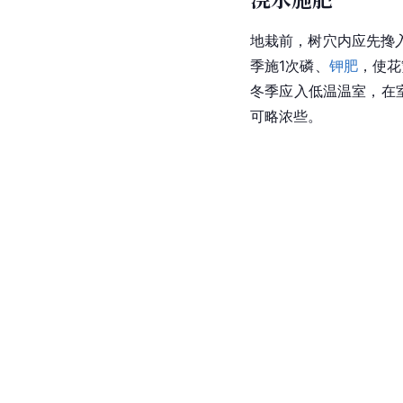
地栽前，树穴内应先搀
季施1次磷、
钾肥
，使花
冬季应入低温温室，在
可略浓些。