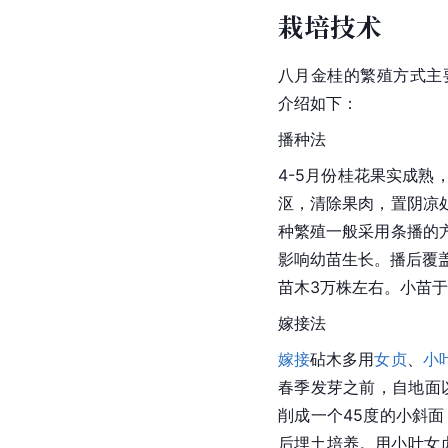
栽培技术
八月金桂的繁殖方式主
介绍如下：
播种法
4-5月份桂花果实成
沤，清除果肉，置阴凉
种繁殖一般采用条播的
影响幼苗生长。播后覆
苗木3万株左右。小苗于
嫁接法
嫁接
砧木多用
女贞
、
小
春季发芽之前，自地面以
削成一个45度的小斜面
后埋土培养。用小叶女