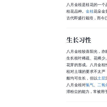
八月金桂是桂花的一个
桂花品种。
金桂
花朵金
古代即盛行栽培，而今
生长习性
八月金桂较喜阳光，亦
生长枝叶稀疏、花稀少
花芽的形成。八月金桂
桂对土壤的要求不太严
般均可生长，但以
土层
八月金桂对
氯气
、
二氧
滞粉尘的能力，常被用