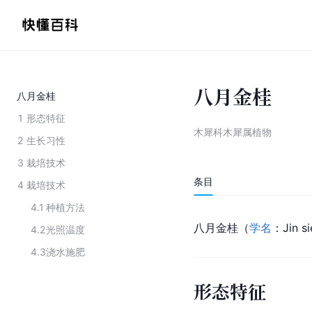
八月金桂
八月金桂
1
形态特征
木犀科木犀属植物
2
生长习性
3
栽培技术
条目
4
栽培技术
4.1
种植方法
八月金桂（
学名
：Jin s
4.2
光照温度
4.3
浇水施肥
形态特征