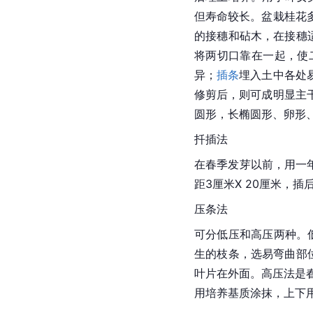
但寿命较长。盆栽桂花
的接穗和砧木，在接穗
将两切口靠在一起，使
异；
插条
埋入土中各处
修剪后，则可成明显主
圆形，长椭圆形、卵形
扦插法
在春季发芽以前，用一年
距3厘米X 20厘米，插
压条法
可分低压和高压两种。
生的枝条，选易弯曲部
叶片在外面。高压法是春
用培养基质涂抹，上下