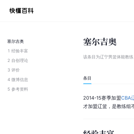
塞尔吉奥
塞尔吉奥
1
经验丰富
该条目为
辽宁男篮体能教练
2
自创理论
3
评价
条目
4
微博信息
5
参考资料
2014-15赛季加盟
CBA
才加盟辽篮，是教练组
经验丰富