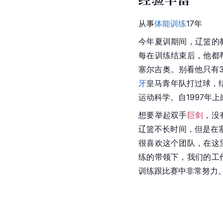
从事
体能训练
17年
今年夏训期间，辽篮的
每在训练结束后，他都
塞尔吉奥。别看他只有3
牙
皇马青年队打过球，
运动科学。自1997年
想要举起双手
巨剑
，没
辽篮不长时间，但是在
很喜欢这个团队，在这
练的带领下，我们的工
训练跟比赛中非常努力。