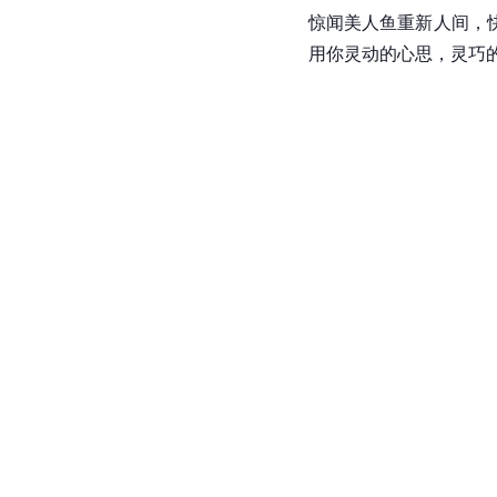
惊闻
美人鱼
重新人间，
用你灵动的心思，灵巧