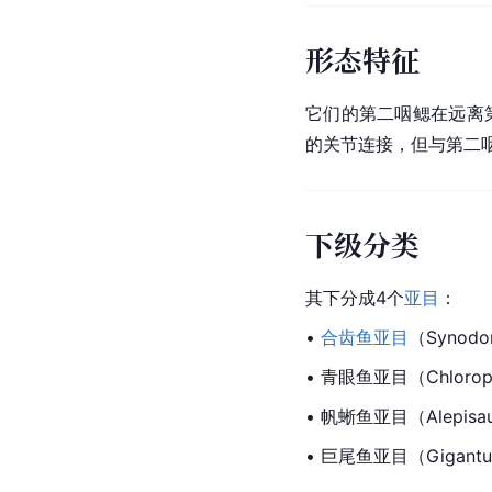
形态特征
它们的第二咽鳃在远离
的关节连接，但与第二
下级分类
其下分成4个
亚目
：
•
合齿鱼亚目
（
Synodon
• 青眼鱼亚目（Chloroph
• 帆蜥鱼亚目（Alepisau
• 巨尾鱼亚目（Gigantur