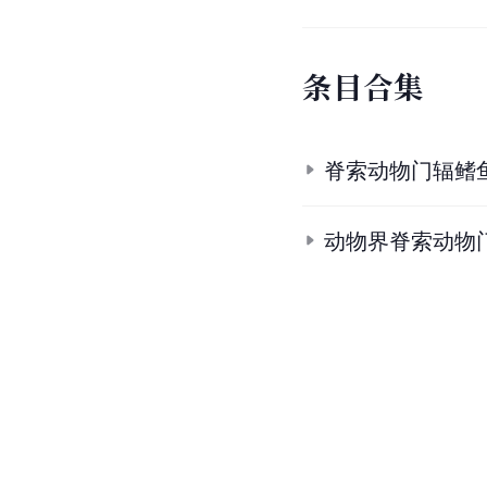
条
目
合
集
脊索动物门辐鳍
动物界脊索动物