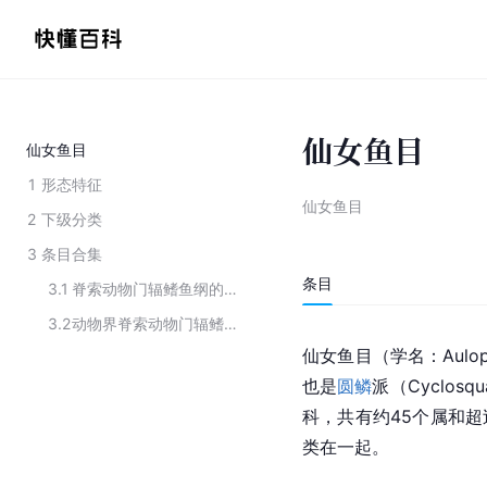
仙女鱼目
仙女鱼目
1
形态特征
仙女鱼目
2
下级分类
3
条目合集
条目
3.1
脊索动物门辐鳍鱼纲的主要类群
3.2
动物界脊索动物门辐鳍鱼纲下目名
仙女鱼目（学名：Aulo
也是
圆鳞
派（Cyclo
科，共有约45个属和超
类在一起。