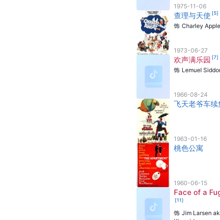
1975-11-06
[
5
]
查理与天使
饰
Charley Appl
1973-06-27
[
7
]
欢声满乐园
饰
Lemuel Siddo
1966-08-24
飞天老爷车续
1963-01-16
桃色公寓
1960-06-15
Face of a Fug
[
11
]
饰
Jim Larsen a