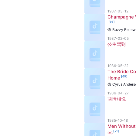
1937-03-12
Champagne 
[
66
]
饰
Buzzy Bellew
1937-02-05
公主驾到
1936-05-22
The Bride C
[
69
]
Home
饰
Cyrus Anders
1936-04-27
两情相悦
1935-10-18
Men Withou
[
71
]
es