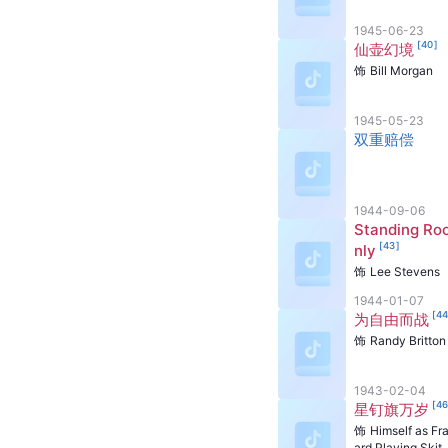
1945-06-23
[
40
]
仙壶幻境
饰
Bill Morgan
1945-05-23
双重赔偿
1944-09-06
Standing Ro
[
43
]
nly
饰
Lee Stevens
1944-01-07
[
4
为自由而战
饰
Randy Britton
1943-02-04
[
4
星钉旗万岁
饰
Himself as Fr
ard Playing Skit