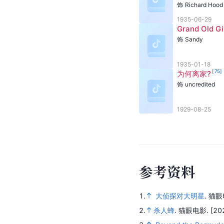
饰
Richard Hood
1935-06-29
Grand Old Gi
饰
Sandy
1935-01-18
[
75
]
为何离家?
饰
uncredited
1929-08-25
参
考
资
料
1.
大侦探对大明星
.
猫眼
2.
杀人蜂
.
猫眼电影.
[20