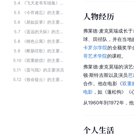
5.4
《飞天老爷车续集》的主要演员
5.5
《今宵难忘》的主要演员
人物经历
5.6
《易如反掌》的主要演员
弗莱德·麦克莫瑞成长于
5.7
《遥远的天际》的主要演员
球、田径队，并在当地
5.8
《桃色公寓》的主要演员
卡罗尔学院
的全额奖学
5.9
《断肠弦歌》的主要演员
哥艺术学院
的课程。
5.10
《双重赔偿》的主要演员
弗莱德·麦克莫瑞的演艺
5.11
《蛋与我》的主要演员
顿·斯特吉斯以及演员
芭
5.12
《致命疑云》的主要演员
合作。他在电影《
双重
电影
，如《蓬松狗》《
从1960年到1972年
个人生活