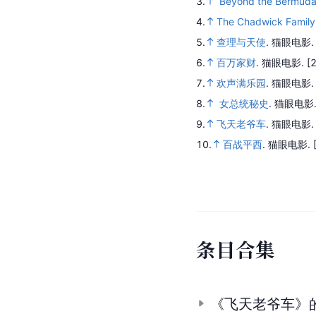
3.
Beyond the Bermuda 
4.
The Chadwick Family
5.
查理与天使
.
猫眼电影
6.
百万家财
.
猫眼电影.
[
7.
欢声满乐园
.
猫眼电影
8.
女总统秘史
.
猫眼电影
9.
飞天老爷车
.
猫眼电影
10.
百战平西
.
猫眼电影.
条
目
合
集
《飞天老爷车》