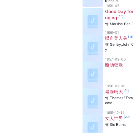
Kincaid
1959-05
Good Day for
[
13
]
nging
饰
Marshal Ben C
1959-01
[
15
喋血美人关
饰
Gentry,John 
y
1957-09-06
断肠弦歌
1956-01-08
[
18
]
暴雨晴天
饰
Thomas "Tom
ome
1955-12-14
[
20
]
女人世界
饰
Sid Burns