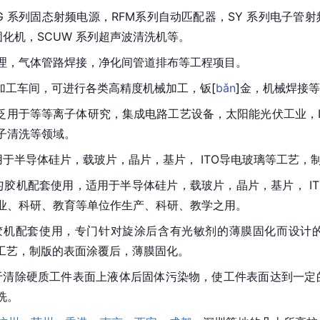
FG 系列固态射频电源，
RFM
系列自动匹配器，SY 系列电子管射
固化机，SCUW 系列超声波清洗机等。
理，气体管路焊接，净化间管道排布等工程项目。
械加工车间，可进行各类高精度机械加工，
钣
[
bǎn
]
金，机械焊接等
泛用于等等离子体研究，集成电路工艺设备，太阳能光伏工业，
子清洗等领域。
适用于半导体硅片，载玻片，晶片，基片， ITO导电玻璃等工艺，
常与匀胶机配套使用，适用于半导体硅片，载玻片，晶片，基片， 
业、科研、教育等单位作生产、科研、教学之用。
匀胶机配套使用，专门针对旋涂后含有光敏剂的薄膜固化而设计
等工艺，制版的表面涂覆后，薄膜固化。
用于清除硬质工件表面上液体后固体污染物，使工件表面达到一
洗。