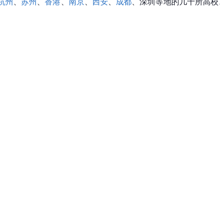
杭州
、
苏州
、
香港
、
南京
、
西安
、
成都
、深
圳
等地的几十所高校
。