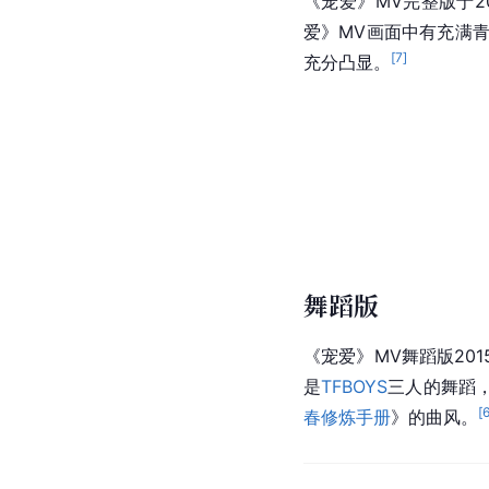
《宠爱》MV完整版于2
爱》MV画面中有充满
[
7
]
充分凸显。
舞蹈版
《宠爱》MV舞蹈版20
是
TFBOYS
三人的舞蹈
[
春修炼手册
》的曲风。