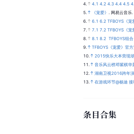
注
释
a.
完整版  
参
考
资
料
1.
大梦想家
.
qq音乐.
[20
2.
2.1
2.2
2.3
2.4
2.5
2
3.
3.1
3.2
3.3
3.4
宠爱
.
4.
4.1
4.2
4.3
4.4
4.5
4
5.
《宠爱》
.
网易云音乐
6.
6.1
6.2
TFBOYS《
7.
7.1
7.2
TFBOYS《