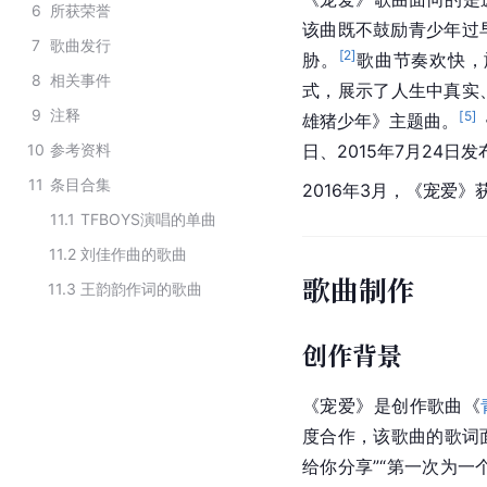
6
所获荣誉
该曲既不鼓励青少年过
7
歌曲发行
[
2
]
胁。
歌曲节奏欢快，
8
相关事件
式，展示了人生中真实
9
注释
[
5
]
雄猪少年》主题曲。
10
参考资料
日、2015年7月24日发
11
条目合集
2016年3月，《宠爱》
11.1
TFBOYS演唱的单曲
11.2
刘佳作曲的歌曲
歌曲制作
11.3
王韵韵作词的歌曲
创作背景
《宠爱》是创作歌曲《
度合作，该歌曲的歌词面
给你分享”“第一次为一