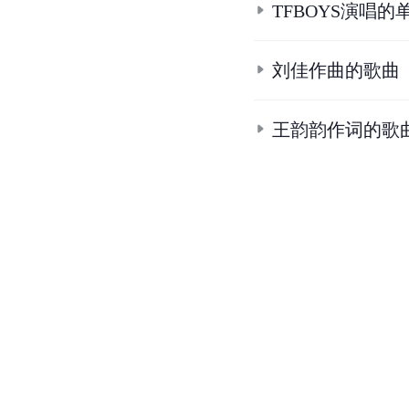
8.
8.1
8.2
TFBOYS组
9.
TFBOYS《宠爱》官
10.
2015快乐大本营现
11.
音乐风云榜邓紫棋华晨
12.
湖南卫视2016跨年
13.
在游戏环节@杨迪 接
条
目
合
集
TFBOYS演唱的
刘佳作曲的歌曲