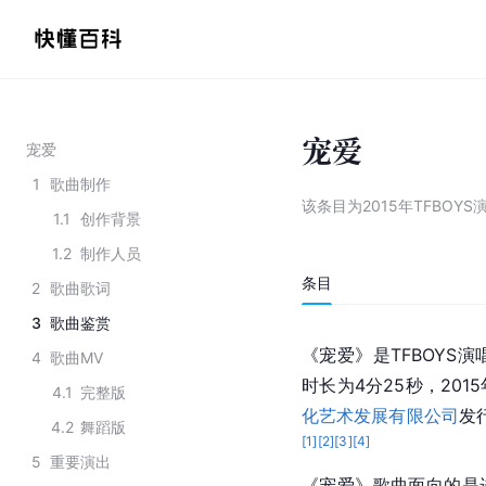
宠爱
宠爱
1
歌曲制作
该条目为
2015年TFBOY
1.1
创作背景
1.2
制作人员
条目
2
歌曲歌词
3
歌曲鉴赏
《宠爱》是TFBOYS
4
歌曲MV
时长为4分25秒，20
4.1
完整版
化艺术发展有限公司
发
4.2
舞蹈版
[
1
]
[
2
]
[
3
]
[
4
]
5
重要演出
《宠爱》歌曲面向的是进