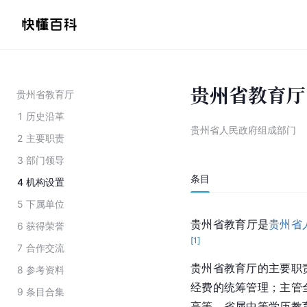
贵州省教育厅
贵州省教育厅
1
历史沿革
贵州省人民政府组成部门
2
主要职责
3
部门领导
条目
4
机构设置
5
下属单位
贵州省教育厅是
贵州省
6
获得荣誉
[
1
]
7
合作交流
贵州省教育厅的主要职
8
参考资料
经费的统筹管理；主管
9
条目合集
高等、省属中等学历教