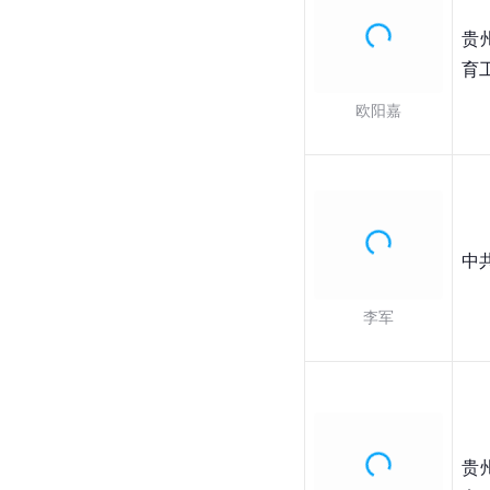
贵
育
欧阳嘉
中
李军
贵