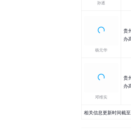
孙逐
贵
办
杨元华
贵
办
邓维实
相关信息更新时间截至2