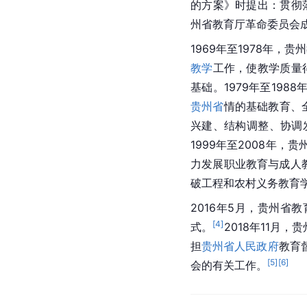
的方案》时提出：贯彻落
州省教育厅
革命委员会
1969年至1978年
教学
工作，使教学质量
基础。1979年至1988
贵州省
情的基础教育、
兴建、结构调整、协调
1999年至2008年
力发展
职业教育
与成人
破工程和农村义务教育
2016年5月，贵州省
[
4
]
式。
2018年11月
担
贵州省人民政府
教育
[
5
]
[
6
]
会的有关工作。