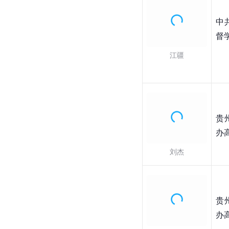
中
督
江疆
贵
办
刘杰
贵
办