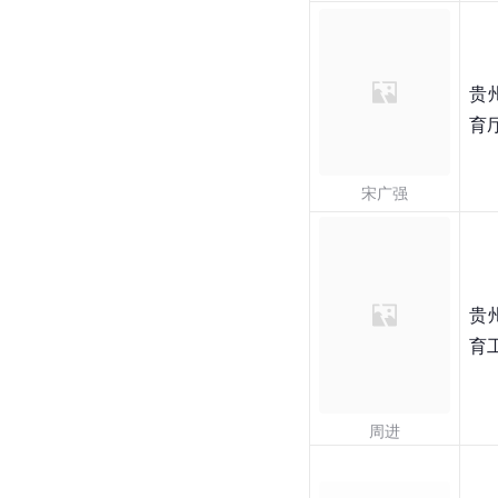
贵
育
宋广强
贵
育
周进