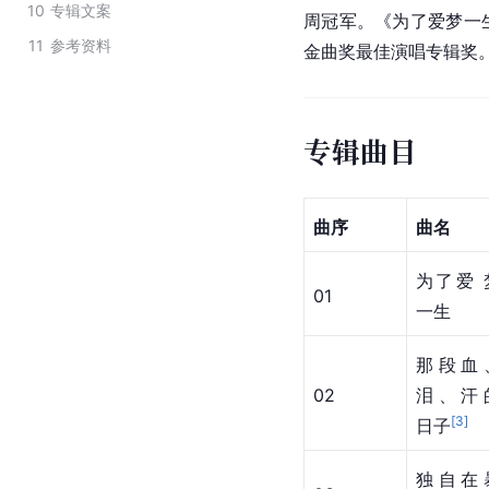
10
专辑文案
周冠军。《为了爱梦一
11
参考资料
金曲奖最佳演唱专辑奖
专辑曲目
曲序
曲名
为了爱 
01
一生
那段血
02
泪、汗
[
3
]
日子
独自在