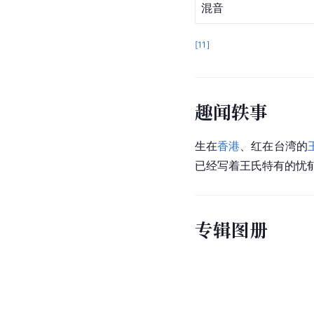
混音
[
11
]
趣闻轶事
生在
香港
、红在
台湾
的
已经写着王氏特有的忧
专辑图册