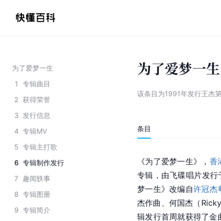
为了爱梦一生
为了爱梦一生
1
专辑曲目
该条目为
1991年发行王杰
2
获得荣誉
3
发行信息
条目
4
专辑MV
5
专辑主打歌
《为了爱梦一生》，
香
6
专辑制作发行
专辑，由飞碟唱片发行于1
7
趣闻轶事
梦一生》改编自
许冠杰
8
专辑图册
杰作曲、何国杰（Ric
9
专辑简介
辑发行首周就获得了金