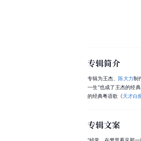
专辑简介
专辑为王杰、
陈大力
制
一生”也成了王杰的经
的经典粤语歌《
天才白
专辑文案
“经常，在梦里看见那