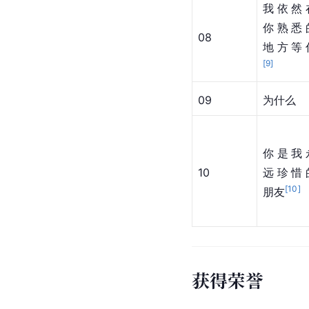
我依然
你熟悉
08
地方等
[
9
]
09
为什么
你是我
10
远珍惜
[
10
]
朋友
获得荣誉