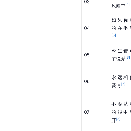
03
[
4
]
风雨中
如果你
04
的在乎
[
5
]
今生错
05
[
6
]
了说爱
永远相
06
[
7
]
爱情
不要从
07
的眼中
[
8
]
开