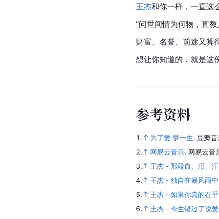
王杰
和你一样，一直这
“问世间情为何物，直教
财富、名誉、前途又算
想让你知道的，就是这
参
考
资
料
1.
为了爱 梦一生
.
豆瓣音
2.
网易云音乐
.
网易云音
3.
王杰 - 那段血、泪、
4.
王杰 - 独自在暴风雨中
5.
王杰 - 如果你真的在
6.
王杰 - 今生错过了说爱