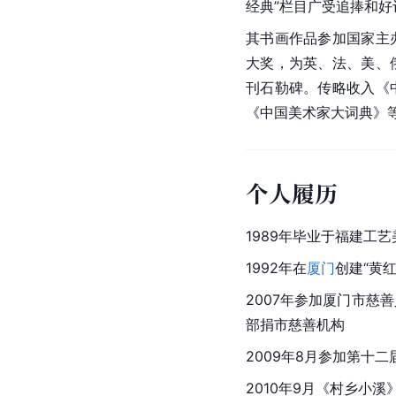
经典”栏目广受追捧和好
其书画作品参加国家主
大奖，为英、法、美、
刊石勒碑。传略收入《
《中国美术家大词典》
个人履历
1989年毕业于福建工
1992年在
厦门
创建“黄
2007年参加
厦门市
慈善
部捐市慈善机构
2009年8月参加第十二
2010年9月《村乡小