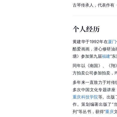
古琴传承人，代表作有
个人经历
黄建华于1992年在
厦门
酷爱画画，潜心修研油
塘》参加第九届
福建
“
同年以《南国》、《翔
方拍卖公司参加拍卖，
多年来一直致力于对传
多次中国文化专题讲座
重庆科技学院
等。出版
作。策划编著出版了“
列”等丛书，获得“
重庆