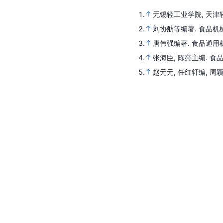
1.
无锡轻工业学院, 天津
2.
刘协舫等编著.
食品机
3.
唐伟强编著.
食品通用
4.
张海臣, 陈亮主编.
食
5.
赵元元, 任红轩编, 周