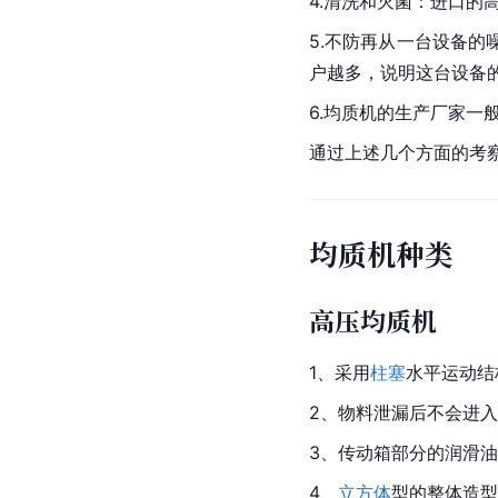
4.清洗和灭菌：进口
5.不防再从一台设备
户越多，说明这台设备
6.均质机的生产厂家
通过上述几个方面的考
均质机种类
高压均质机
1、采用
柱塞
水平运动结
2、物料泄漏后不会进
3、传动箱部分的润滑
4、
立方体
型的整体造型