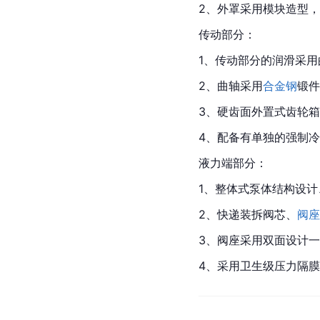
2、外罩采用模块造型
传动部分：
1、传动部分的润滑采
2、曲轴采用
合金钢
锻件
3、硬齿面外置式齿轮
4、配备有单独的强制
液力端部分：
1、整体式泵体结构设
2、快递装拆阀芯、
阀座
3、阀座采用双面设计
4、采用卫生级压力隔