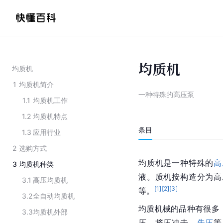
均质机
均质机
1
均质机简介
一种特殊的高压泵
1.1
均质机工作
1.2
均质机特点
条目
1.3
应用行业
2
选购方式
均质机是一种特殊的
高
3
均质机种类
液。质机按构造分为高
3.1
高压均质机
[
1
]
[
2
]
[
3
]
等。
3.2
全自动均质机
均质机械的品种有很多
3.3
均质机外部
压、挤压冲击、
失压
等