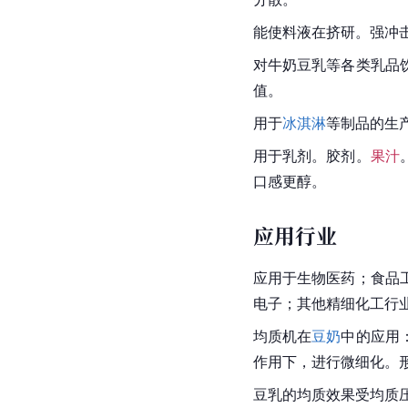
能使料液在挤研。强冲
对牛奶豆乳等各类乳品
值。
用于
冰淇淋
等制品的生
用于乳剂。胶剂。
果汁
口感更醇。
应用行业
应用于生物医药；食品
电子；其他精细化工行
均质机在
豆奶
中的应用
作用下，进行微细化。
豆乳的均质效果受均质压