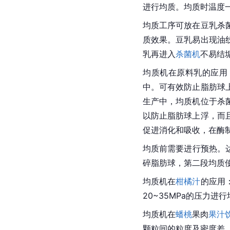
进行均质。均质时温度一
均质工序可放在豆乳杀
质效果。豆乳易出现油
乳再进入
杀菌机
不易结
均质机在原料乳的应用：
中。可有效防止脂肪球
生产中，均质机位于杀
以防止脂肪球上浮，而
促进消化和吸收，在酶
均质前需要进行预热。达
碎脂肪球，第二段均质使
均质机在
柑橘汁
的应用
20~35MPa的压力进
均质机在
蟠桃
果肉
果汁
颗粒间的粒度及密度差