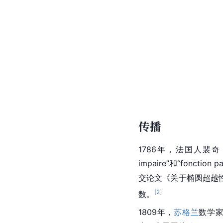
传播
1786年，法国人裴奇
impaire”和“fonc
交论文《关于椭圆超越
[
2
]
数。
1809年，
苏格兰
数学家