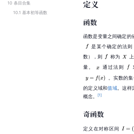
定义
10
条目合集
10.1
基本初等函数
函数
函数是变量之间确定的
是某个确定的法则
数），则
称为
量。
通过法则
。实数的集
的定义域和
值域
。这样
[
1
]
概念。
奇函数
定义在对称区间