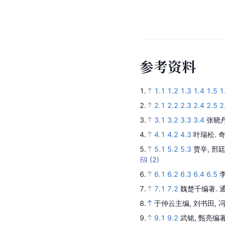
参
考
资
料
1.
1.1
1.2
1.3
1.4
1.5
1
2.
2.1
2.2
2.3
2.4
2.5
2
3.
3.1
3.2
3.3
3.4
张晓丹
4.
4.1
4.2
4.3
叶瑞松.
奇
5.
5.1
5.2
5.3
贾辛, 邢廷
(
2
)
6.
6.1
6.2
6.3
6.4
6.5
7.
7.1
7.2
魏楚千编著.
8.
于仲云主编, 刘书田, 
9.
9.1
9.2
武铭, 甄亮编著