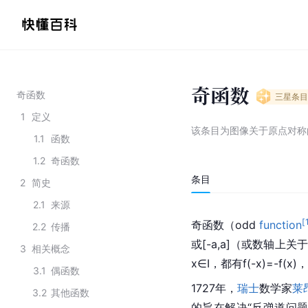
奇函数
奇函数
三星
条目
1
定义
该条目为
图像关于原点对称
1.1
函数
1.2
奇函数
条目
2
简史
2.1
来源
[
奇函数（odd 
function
2.2
传播
或[-a,a]（或数轴上
3
相关概念
x∈I，都有f(-x)=-f(x
3.1
偶函数
1727年，
瑞士
数学家
莱
3.2
其他函数
的旨在解决“反弹道问