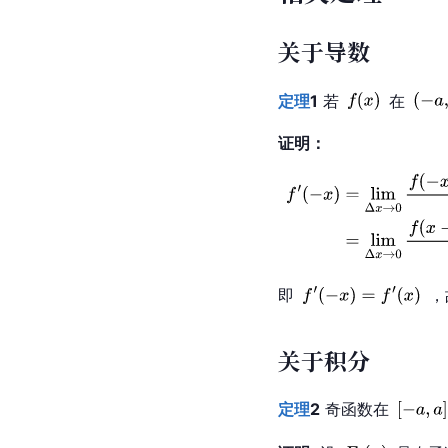
关于导数
定理
1
 若
在
证明：
即
，
关于积分
定理
2
 奇函数在