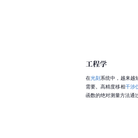
工程学
在
光刻
系统中，越来越
需要。高精度移相
干涉
函数的绝对测量方法通