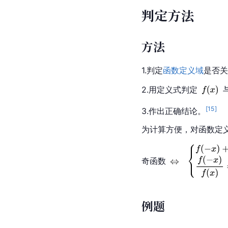
判定方法
方法
1.判定
函数定义域
是否关
2.用定义式判定
[
15
]
3.作出正确结论。
为计算方便，对函数定
奇函数
例题