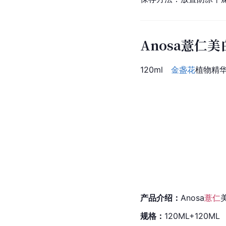
Anosa薏仁
120ml
金盏花
植物精华
产品介绍：
Anosa
薏仁
规格：
120ML+120ML