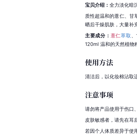
宝贝介绍：
全力淡化暗沉
质性超温和的
薏仁
、甘
晒后干燥肌肤，大量补
主要成分：
薏仁
萃取
、
120ml 温和的天然
使用方法
清洁后，以化妆棉沾取
注意事项
请勿将产品使用于伤口
皮肤敏感者，请先在耳
若因个人体质差异于使