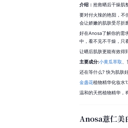
介绍：
抢救晒后干燥肌
要对付火辣的艳阳，不
会让娇嫩的肌肤受尽折
好在Anosa了解你的
中，看不见不干燥，只
让晒后肌肤更能有效得
主要成分:
小黄瓜
萃取
、
还在等什么? 快为肌肤
金盏花
植物精华化妆水12
温和的天然植物精华，
Anosa薏仁