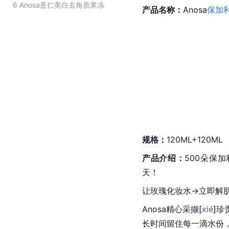
6
Anosa薏仁美白去角质果冻
产品名称：
Anosa
保加
规格：
120ML+120ML
产品介绍：
500朵保
天！
让玫瑰化妆水→立即解肌
Anosa精心采
撷
[
xié
]
珍
长时间留住每一滴水份