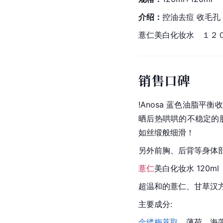
介绍：
控油去痘 收毛孔 
薏仁美白化妆水　１２０
销售口碑
!Anosa 蓝色油脂
晒后热哄哄的不稳定的
如丝缎般细滑！
另外前胸、后背等身体
薏仁
美白化妆水 120ml
超温和的薏仁、甘草汉
主要成分:
金缕梅
萃取
、薄荷、海