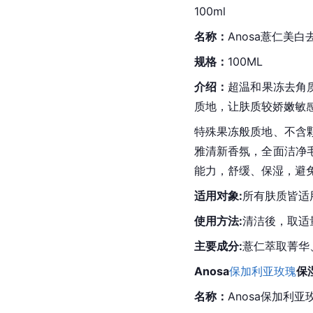
100ml
名称：
Anosa薏仁美白
规格：
100ML
介绍：
超温和
果冻
去角
质地，让肤质较娇嫩敏
特殊果冻般质地、不含
雅清新香氛，全面洁净
能力，舒缓、保湿，避免
适用对象:
所有肤质皆适
使用方法:
清洁後，取适
主要成分:
薏仁萃取菁华
Anosa
保加利亚玫瑰
保
名称：
Anosa保加利