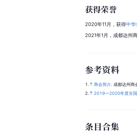
获得荣誉
2020年11月，获得
中华
2021年1月，成都达州
参
考
资
料
1.
商会简介
.
成都达州商
2.
2019—2020年度全
条
目
合
集