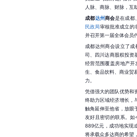
人脉、商脉、财脉，互
成都
达州
商会
是在成都
民政局
审核批准成立的非
并召开第一届全体会员
成都达州商会设立了成
司、四川达商股权投资
经营范围覆盖房地产开
生、食品饮料、商业贸
力。
凭借强大的团队优势和
终助力区域经济增长，
触角延伸至他省，放眼
友好且密切的联系。如
889亿元，成功地实
将承载众多达商的希望