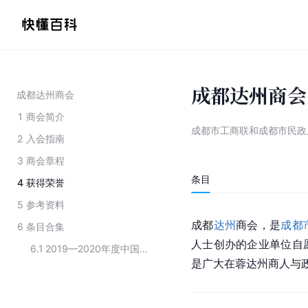
成都达州商会
成都达州商会
1
商会简介
成都市工商联和成都市民政
2
入会指南
3
商会章程
条目
4
获得荣誉
5
参考资料
成都
达州
商会，是
成都
6
条目合集
人士创办的企业单位自
6.1
2019—2020年度中国“四好”商会名单（四川省）
是广大在蓉达州商人与