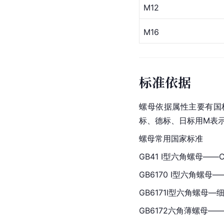
M12
M16
标准依据
螺母依据属性主要有国标
标、德标、日标用M表示
螺母常用国家标准
GB41 Ⅰ型
六角螺母
——
GB6170 Ⅰ型六角螺母
GB6171Ⅰ型六角螺母—
GB6172六角薄螺母—