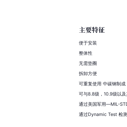
主要特征
便于安装
整体性
无需垫圈
拆卸方便
可重复使用 
中碳钢
制成
可与8.8级，10.9级
通过
美国
军用—MIL-STD 
通过Dynamic Test 检