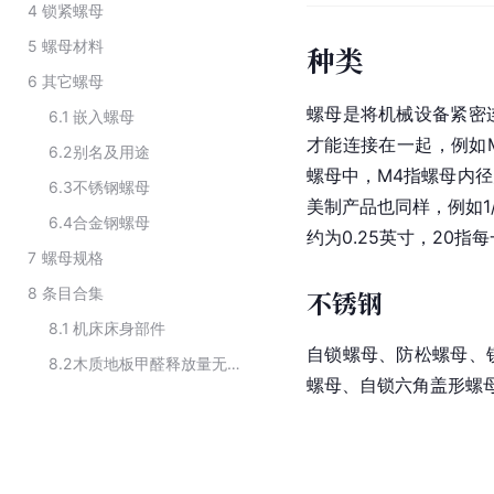
4
锁紧螺母
5
螺母材料
种类
6
其它螺母
螺母是将机械设备紧密
6.1
嵌入螺母
才能连接在一起，例如
6.2
别名及用途
螺母中，M4指螺母内径
6.3
不锈钢螺母
美制产品也同样，例如1/4
6.4
合金钢螺母
约为0.25英寸，20指
7
螺母规格
8
条目合集
不锈钢
8.1
机床床身部件
自锁螺母、防松螺母、
8.2
木质地板甲醛释放量无损快速检测装置透光孔密封结构的构成
螺母、自锁六角盖形螺