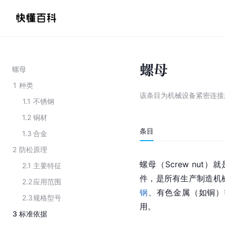
螺母
螺母
1
种类
该条目为
机械设备紧密连接
1.1
不锈钢
1.2
铜材
条目
1.3
合金
2
防松原理
螺母（Screw nut
2.1
主要特征
件，是所有生产制造机
2.2
应用范围
钢
、
有色金属
（如铜）
2.3
规格型号
用。
3
标准依据