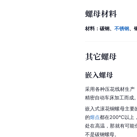
螺母材料
材料：
碳钢
、
不锈钢
、
其它螺母
嵌入螺母
采用各种
压花
线材
生产
精密
自动车床
加工而成。
嵌入式滚花铜螺母主要的
的
熔点
都在200°C
处在高温，那就有可能
不是碳钢螺母。