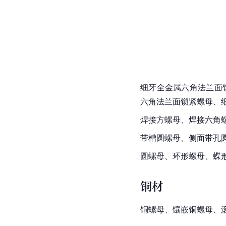
细牙全金属六角法兰面
六角法兰面锁紧螺母、
焊接
方螺母
、焊接
六角
带槽圆螺母、侧面带孔
圆螺母、
环形
螺母、蝶
铜材
铜螺母、镶嵌铜螺母、