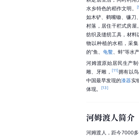
[
水乡特色的稻作文明。
如木铲、鹤嘴锄、镰刀
村落，居住干栏式房屋
纺织及缝纫工具，材料
物以种植的水稻，采集
的“鱼、
龟鳖
、蚌”等水
河姆渡
原始居民生产制
[
11
]
雕、
牙雕
，
拥有以鸟
中国
最早发现的
漆器
实
[
13
]
体现。
河姆渡人简介
河姆渡人，距今7000