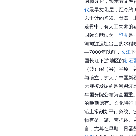
两极分化，预示着文明
代
最早文化层，距今约6
以千计的陶器、
骨器
，
遗骨中，有人工饲养的
国际文献认为，
印度
是
河姆渡遗址出土的水稻晚
—7000年以前，
长江
下
国
长江下游地区的
新石
（波）绍（兴）平原，
与确立，扩大了中国新
大规模发掘的是
河姆渡
年国务院公布为全国重
的晚期遗存。文化特征
沿上常刻划平行条纹、
物有釜、罐、带把钵、
富，尤其在早期，
骨器