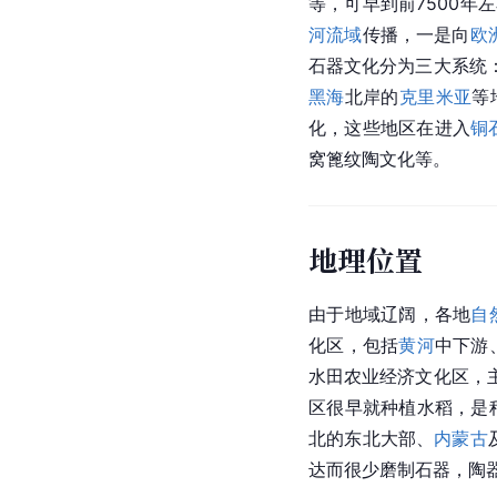
等，可早到前7500年
河流域
传播，一是向
欧
石器文化分为三大系统
黑海
北岸的
克里米亚
等
化，这些地区在进入
铜
窝篦纹陶文化等。
地理位置
由于地域辽阔，各地
自
化区，包括
黄河
中下游
水田农业经济文化区，
区很早就种植水稻，是
北的
东北
大部、
内蒙古
达而很少磨制石器，陶