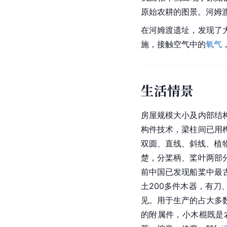
原始农耕的图景。
河姆
在河姆渡遗址，发现了
施，接触空气中的
氧气
生活情景
房屋规模大小及内部结
构件技术，梁柱间已用
双圆、直线、斜线、植
楚，分桨柄、桨叶两部
前
中国
已发现船桨中最
土200多件木器，有
见。用于生产的占大多
的附属件，小木棍既是