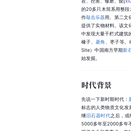
茬、挖凿、修磨、
髹
[
xi
的20多只木筒系用整
作
敲击乐器
用。第二
文
提供了实物材料。该文化最早
中发现大量
干栏式建筑
橡子
、
菱角
、
枣子
等。
Site）
中国
南方早期
新
始发掘。
时代背景
先说一下新时期时代：
标志的人类
物质文化
发
继
旧石器时代
之后，或
5000多年至2000多