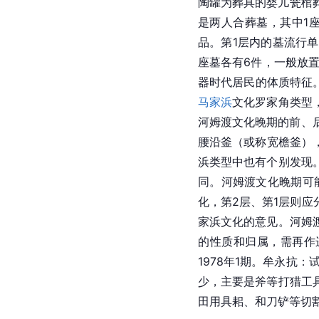
陶罐为
葬具
的婴儿瓮棺
是两人合葬墓，其中1
品。第1层内的墓流行
座墓各有6件，一般放
器时代居民的体质特征
马家浜
文化罗家角类型
河姆渡文化晚期的前、
腰沿釜（或称宽檐釜）
浜类型中也有个别发现
同。
河姆渡文化
晚期可
化，第2层、第1层则
家浜文化的意见。河姆
的性质和归属，需再作
1978年1期。牟永抗：
少，主要是斧等打猎工
田用具耜、和刀铲等切