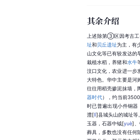
其余介绍
上述除第③区因考古工作
址
和
贝丘遗址
为主，有少
山文化
等已有较发达的
栽植水稻，养猪和
水牛
汶口文化
，农业进一步
大特色。华中主要是
河
往往用稻壳掺泥抹墙，
器时代
），约当前3500
时已普遍出现小件铜器
澧
[
lǐ
]
县城头山的城址等
玉器，石器中
钺
[
yuè
]
、
葬具
，多数也没有任何