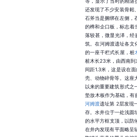
等，显示了当时的精湛
还发现了不少安装
骨耜
石斧当是捆绑在左侧，
的榫和企口板，标志着
落较甚，微显光泽，经
筑
。在河姆渡遗址各文
的一座干栏式长屋，桩
桩木长23米，由西南到
间距1.3米，这是设
壳、动物碎骨等。这座
以来的重要建筑形式之
垫放
木板
作为基础，有
河姆渡
遗址第 2层发
存。水井位于一处浅圆坑
的水平方框支顶，以防
在井内发现有平面略呈