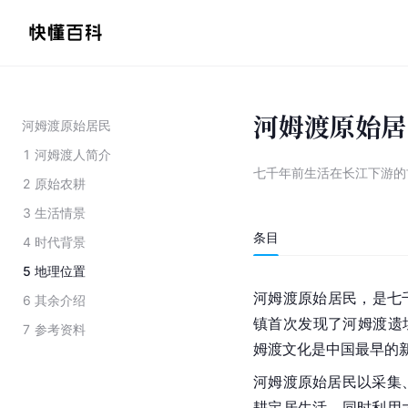
河姆渡原始居
河姆渡原始居民
1
河姆渡人简介
七千年前生活在长江下游的
2
原始农耕
3
生活情景
条目
4
时代背景
5
地理位置
河姆渡原始居民，是七
6
其余介绍
镇首次发现了河姆渡遗址
7
参考资料
姆渡文化是
中国
最早的
河姆渡原始居民以采集
耕定居生活，同时利用