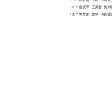
12.
唐燮军, 王昊哲.
河姆
13.
郭梦雨, 文璋.
河姆渡