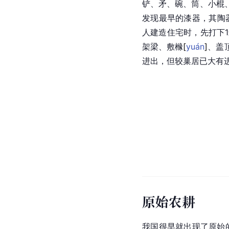
铲、矛、碗、筒、小棍
发现最早的漆器，其陶器
人建造住宅时，先打下
架梁、敷
橼
[
yuán
]
、盖
进出，但较巢居已大有
原始农耕
我国很早就出现了原始