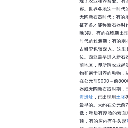
现了农业和养畜业。有
容。世界各地这一时代
无陶新石器时代；有的
征齐备才能称
新石器时
晚3期。有的在晚期出
时代的过渡期；有的则
古研究也较深入。这里
位。西亚最早进入
新石
前地区，即所谓农业起
物和易于驯养的动物，
在公元前9000～前8
器或无陶新石器时期，
哥遗址
，已出现用
土坯
最早的。大约在公元前7
低；稍后有厚胎的素面
顶，有的房内有牛头形