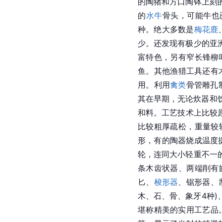
的陶猪和方口陶钵上刻
的
水牛
骨头，可能牛也
种。绝大多数是
梅花鹿
少。还发现有极少的
亚
富特色，另有窄长锋柳
鱼。其他渔猎工具还有
用。利用
禽类
骨管雕孔
其在早期，无论炊器和
和料。工艺技术上比较
比较粗厚疏松，重量较
形，有的陶器烧成温度提
轮，连同大小轻重不一
条木齿状器、两端削有
匕、
梭形器
、锯形器、
木、石、骨、象牙4种
堪称精美的实用工艺品