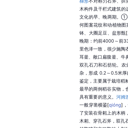
梯形
不对称刃石斧、拱
木构件及
干栏式建筑
的
文化的早、晚两期。①早
何图案花纹和动植物图
钵、大
圈足
豆、盆形
甑
[
晚期：约前4000～前3
里色泽一致，很少施陶
耳釜、敞口扁腹釜、牛
双孔石刀和石纺轮。农
杂，形成 0.2～0.
鉴定，主要属于栽培稻
最早的两例稻谷实物，
具有重要的意义。
河姆
一般穿凿横
銎
[
qióng
]
，
了安装在骨耜上的木柄
木耜
、穿孔石斧，双孔