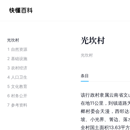
光坎村
光坎村
1
自然资源
光坎村
2
基础设施
3
农村经济
条目
4
人口卫生
5
文化教育
该行政村隶属
云南省
文
6
村务公开
在地11公里，到镇道路
7
参考资料
榔村委会天漫，西邻达
坡、小光界、箐边、落
全村国土面积13.63平