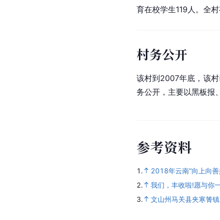
育在校学生119人。全
村务公开
该村到2007年底，该村
务公开，主要以黑板报
参
考
资
料
1.
2018年云南“向上向
2.
我们，丰收啦!愿与你一起
3.
文山州马关县夹寒箐镇