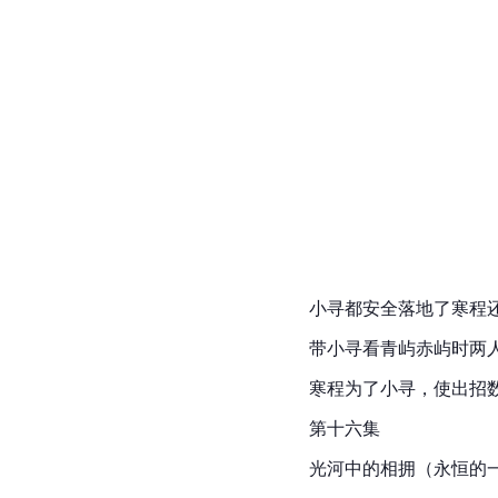
小寻都安全落地了寒程
带小寻看青屿赤屿时两
寒程为了小寻，使出招数
第十六集
光河中的相拥（永恒的