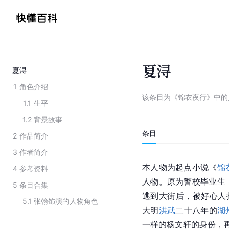
夏浔
夏浔
1
角色介绍
该条目为
《锦衣夜行》中的
1.1
生平
1.2
背景故事
条目
2
作品简介
3
作者简介
本人物为起点小说《
锦
4
参考资料
人物。原为
警校
毕业生
5
条目合集
逃到大街后，被好心人
5.1
张翰饰演的人物角色
大明
洪武
二十八年的
湖
一样的杨文轩的身份，