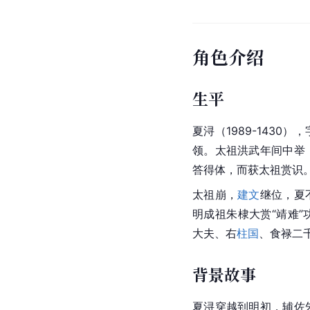
角色介绍
生平
夏浔（1989-143
领。太祖洪武年间中举
答得体，而获太祖赏识
太祖崩，
建文
继位，夏
明成祖朱棣
大赏“靖难
大夫
、右
柱国
、食禄二
背景故事
夏浔穿越到明初，辅佐