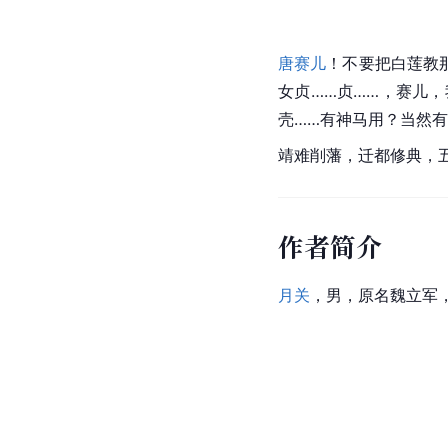
唐赛儿
！不要把
白莲教
女贞……贞……，赛儿
壳
……有神马用？当然
靖难削藩，
迁都
修典，
作者简介
月关
，男，原名
魏立军