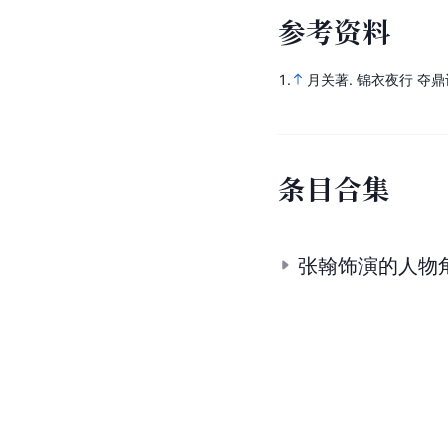
参
考
资
料
1.
月关著.
锦衣夜行 夺鼎
条
目
合
集
张翰饰演的人物