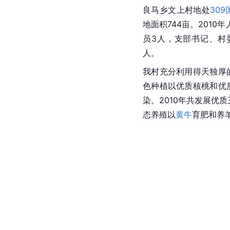
良马乡文上村地处
309
地面积744亩。2010
员3人，支部书记、村
人。
我村充分利用得天独厚
色种植以优质核桃和优
染。2010年共发展优质
态养殖以
黄牛
育肥和养