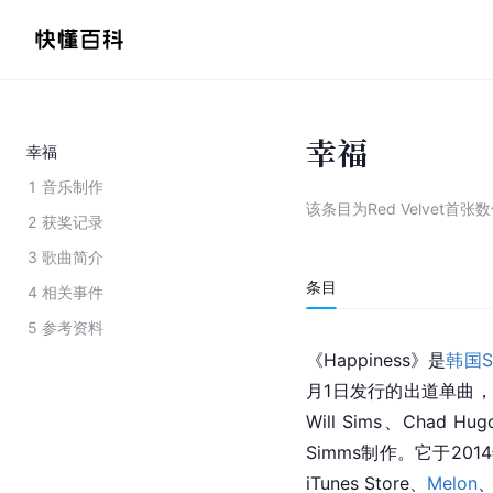
幸福
幸福
1
音乐制作
该条目为
Red Velvet首
2
获奖记录
3
歌曲简介
条目
4
相关事件
5
参考资料
《Happiness》是
韩国
月1日发行的出道单曲，也
Will Sims、Chad Hu
Simms制作。它于2014
iTunes Store、
Melon