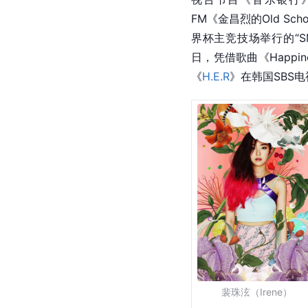
FM《金昌烈的Old Sc
界杯主竞技场举行的“SMTO
日，凭借歌曲《Happines
《
H.E.R
》在韩国
SBS
裴珠泫（Irene）