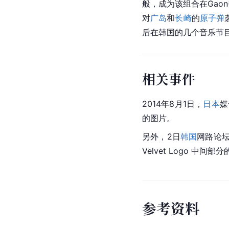
般，成为该组合在Gao
对
广岛
和
长崎
的
原子弹
后在韩国的几个音乐节
相关事件
2014年8月1日，
日本
媒
的图片。
另外，2日
韩国
网路论坛纷
Velvet Logo 中
参
考
资
料