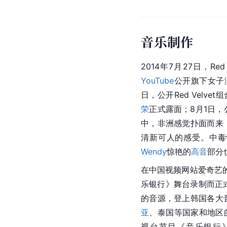
音乐制作
2014年7月27日，Re
YouTube
公开旗下女子演唱
日，公开Red Velve
荣
正式露面；8月1日，公开
中，
非洲
感觉扑面而来
清新可人的感受。中毒性
Wendy
惊艳的
高音
部分
在中国
视频网站
爱奇艺
乐银行
》舞台录制而正式
的音源，登上韩国各大
亚
、泰国等国家和地区的
视台节目《音乐银行