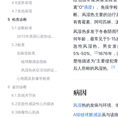
4.6
皮肤表现
素“O”
滴度
）、免疫学检
4.7
其他表现
断。风湿热主要的治疗
5
检查诊断
有青霉素、阿司匹林、
5.1
诊断标准
风湿热多发于冬春阴雨
2015年美国心脏协会修订的Jones诊断标准
何年龄，最常见于5-1
5.2
检查
急性风湿热。男女发
[
2
]
实验室检查
5%-50%。
1676年，
楚地描述为“主要侵犯
链球菌感染指标
[
7
]
后人所称的风湿热。
风湿热炎症活动的证据
心电图及影像学检查
6
鉴别诊断
病因
6.1
其他关节炎
6.2
亚急性感染性心内膜炎
风湿
热的发病与环境、
6.3
病毒性心肌炎
A组链球菌感染
虽与该