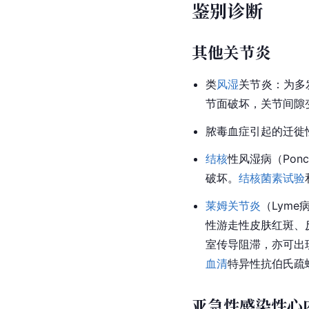
鉴别诊断
其他关节炎
类
风湿
关节炎：为多
节面破坏，关节间隙
脓毒血症引起的迁徙
结核
性风湿病（Po
破坏。
结核菌素试验
莱姆关节炎
（Lym
性游走性皮肤红斑、
室传导阻滞，亦可出
血清
特异性抗伯氏疏
亚急性感染性心