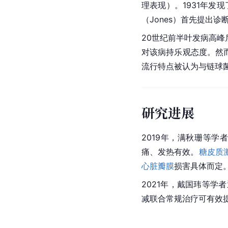
理表现）。1931年发现
（Jones）首先提出诊
20世纪前半叶发病高
对该病持乐观态度。然而
流行特点被认为与链球
研究进展
2019年，满秋珊等学
痛、发热有效。
糖皮质
心脏瓣膜
损害具体而定
2021年，戴国玮等学
减联合常规治疗可有效