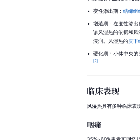
变性渗出期：
结缔组
增殖期：在变性渗出病
诊风湿热的依据和风
浸润。风湿热的
皮下
硬化期：小体中央的
[
2
]
临床表现
风湿热具有多种临床表
咽痛
35%~60%患者可回忆