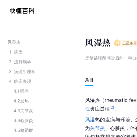
风湿热
风湿热
三星
条目
1
病因
反复链球菌感染后的一种自
2
流行病学
3
病理生理学
条目
4
临床表现
4.1
咽痛
风湿热（rheumatic
4.2
发热
[
2
]
性
炎症过程
。
4.3
关节炎
风湿
热的发病与环境、
4.4
心脏炎
为
关节炎
、心脏炎，伴
4.5
舞蹈症
段包括常规实验室检查