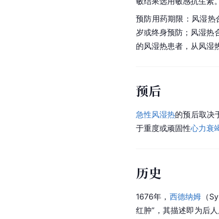
敏结果选用敏感抗生素
预防用药期限：风湿热
岁或终身预防；风湿热
的
风湿
热患者，从风湿
预后
急性风湿热
的预后取决
于重度或顽固性
心力衰
历史
1676年，
西德纳姆
（S
红肿”，其描述即为后人