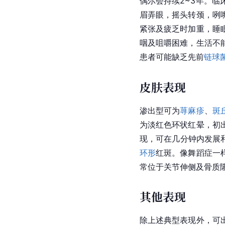
偶尔会持续2~3年。
眉弄眼，摇头转颈，咧
紧张及疲乏时加重，睡
咽及咀嚼困难，生活不
患者可能缺乏先前
链球
皮肤表现
渗出型可为
荨麻疹
、
斑
为淡红色环状红晕，初
现，可在几分钟内发展
环形
红斑。像舞蹈症一
常位于关节伸侧及骨质
其他表现
除上述典型表现外，可