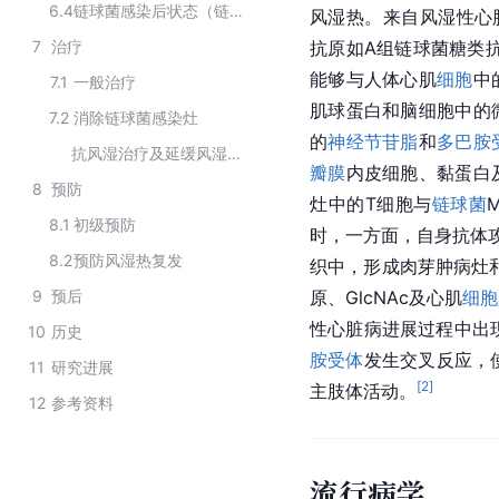
6.4
链球菌感染后状态（链球菌感染综合征）
风湿热。来自风湿性心
7
治疗
抗原如A组链球菌糖类抗
能够与人体心肌
细胞
中
7.1
一般治疗
肌球蛋白和脑细胞中的
7.2
消除链球菌感染灶
的
神经节苷脂
和
多巴胺
抗风湿治疗及延缓风湿性心脏病进展
瓣膜
内皮细胞、黏蛋白
8
预防
灶中的T细胞与
链球菌
8.1
初级预防
时，一方面，自身抗体
8.2
预防风湿热复发
织中，形成肉芽肿病灶
9
预后
原、GlcNAc及心肌
细胞
性心脏病进展过程中出
10
历史
胺受体
发生交叉反应，
11
研究进展
[
2
]
主肢体活动。
12
参考资料
流行病学