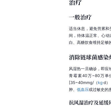
治疗
一般治疗
适当休息，避免劳累和
间，待体温正常、心动
白、高糖饮食维持足够
消除链球菌感染
风湿热一旦确诊，即应
青霉素40万~80万单
[35~40mmg/（
kg·
d
肿、
低血压
或过敏史的
抗风湿治疗及延缓