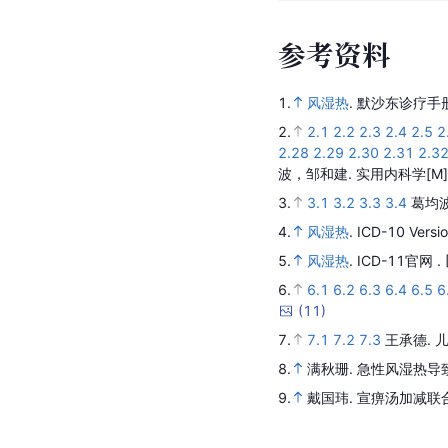
参
考
资
料
1.
风湿热
.
默沙东诊疗手
2.
2.1
2.2
2.3
2.4
2.5
2
2.28
2.29
2.30
2.31
2.3
波，邹和建.
实用内科学
[M
3.
3.1
3.2
3.3
3.4
葛均
4.
风湿热
.
ICD-10 Versi
5.
风湿热
.
ICD-11官网 .
6.
6.1
6.2
6.3
6.4
6.5
6
(
11
)
7.
7.1
7.2
7.3
王承德.
儿
8.
满秋珊.
急性风湿热导
9.
戴国玮.
宣痹汤加减联