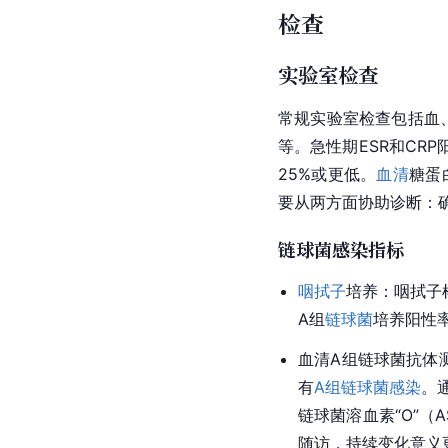
检查
实验室检查
常规实验室检查包括血
等。急性期ESR和CR
25%或更低。
血清
糖蛋
要从两方面协助诊断：
链球菌感染指标
咽拭子
培养：咽拭子
A组
链球菌
培养阳性率
血清A组链球菌抗体
有
A组链球菌感染
。
链球菌溶血素“O”（
随访，持续变化意义