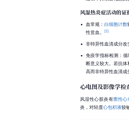
风湿热炎症活动的证
血常规：
白细胞
计数
[
2
]
性贫血。
非特异性血清成分改
免疫学指标检测：循
断意义较大。若抗体
高而非特异性血清成
心电图及影像学检
风湿性心脏炎有
窦性心
炎，对轻度
心包积液
较