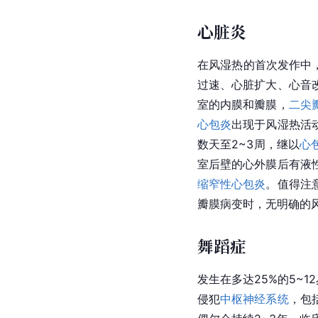
心脏炎
在风湿热的首次发作中
过速、心脏扩大、心音
室的内膜和瓣膜，
二尖
心包炎
出现于风湿热活
数天至2~3周，继以
心
室后壁的心外膜后有液
缩窄性心包炎
。值得注
瓣膜病
变时，无明确的
舞蹈症
发生在多达25%的5~
侵犯
中枢神经系统
，包