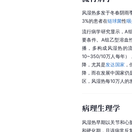
风湿热多发于冬春阴雨
3%的患者在
链球菌
性
咽
流行病学研究显示，A
要条件。A组乙型溶血
播，多构成风湿热的
10~350/10万人每
降，尤其是
发达国家
，
降，而在发展中国家仍是
区，风湿热每10万人的
病理生理学
风湿热早期以关节和心
和硬化期，且该病常反