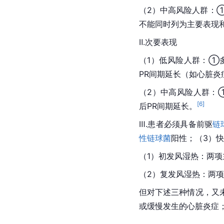
（2）中高风险人群：
不能同时列为主要表现
Ⅱ.次要表现
（1）低风险人群：①多关
PR间期延长（如心脏
（2）中高风险人群：①单
[
6
]
后PR间期延长。
Ⅲ.患者必须具备前驱
链
性链球菌
阳性；（3）
（1）初发风湿热：两
（2）复发风湿热：两
但对下述三种情况，又
或缓慢发生的心脏炎症