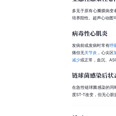
多见于原有心瓣膜病变
培养阳性。超声心动图
病毒性心肌炎
发病前或发病时常有
呼
痛但无
关节炎
，心尖区
减少
或正常，血沉、A
链球菌感染后状
在急性链球菌感染的同
度ST-T改变，但无心