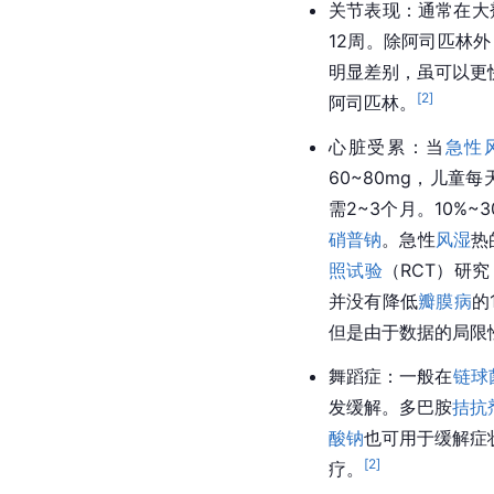
关节表现：通常在大剂
12周。除阿司匹林
明显差别，虽可以更
[
2
]
阿司匹林。
心脏受累：当
急性
60~80mg，儿童
需2~3个月。10%~
硝普钠
。急性
风湿
热
照试验
（RCT）研究
并没有降低
瓣膜病
的
但是由于数据的局限
舞蹈症：一般在
链球
发缓解。多巴胺
拮抗
酸钠
也可用于缓解症
[
2
]
疗。