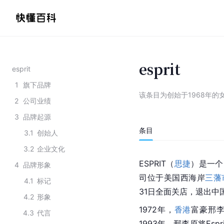
esprit
esprit
1
旗下品牌
该条目为
创始于1968年的
2
公司业绩
3
品牌起源
条目
3.1
创始人
3.2
企业文化
ESPRIT（
思捷
）是一个由
4
品牌形象
司位于美国西海岸
三藩
4.1
标记
31日全面关店，退出中
4.2
形象
1972年，
香港
富豪邢李原
4.3
代言
1993年，邢李原将Es