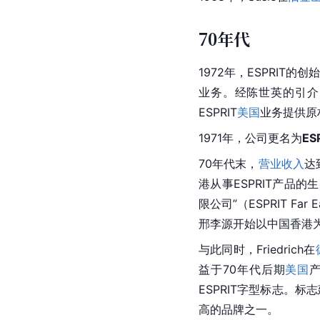
70年代
1972年，ESPRIT的创
业务。经陈世英的引介，
ESPRIT
美国
业务提供原材
1971年，公司更名为
ES
70年代末，
营业收入
达
港从事ESPRIT产品的
限公司”（ESPRIT Fa
邢李源开始以中国香港为
与此同时，Friedrich在
益于70年代后期
美国
ESPRIT字型标志。
高的品牌之一。