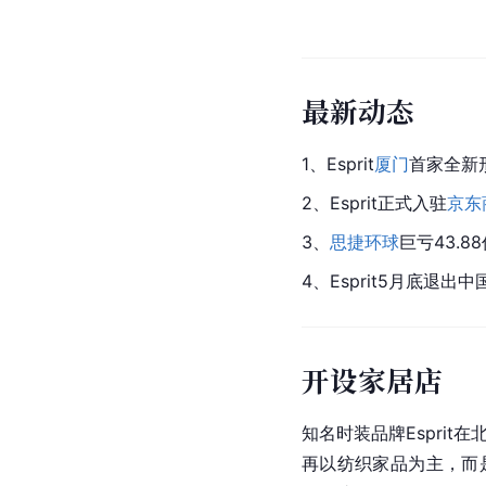
最新动态
1、Esprit
厦门
首家全新
2、Esprit正式入驻
京东
3、
思捷环球
巨亏43.88
4、Esprit5月底退出
开设家居店
知名时装品牌Esprit在
再以纺织家品为主，而