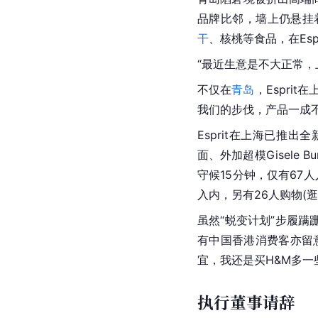
品牌比邻，墙上仍悬挂
干
、核桃等食品，在Es
“最近生意是不大正常，
不仅在
青岛
，Espri
我们的步伐，产品一成
Esprit在上海已推
面、外加超模Gisele 
守候15分钟，仅有67
入内，另有26人购物(
虽然“蜕变计划”步履蹒
有中国香港消费客亦留
宜，我还是买H&M多一
执行董事请辞