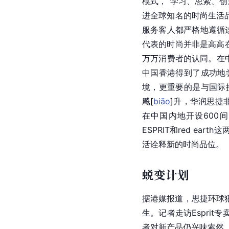
模式，“学习、思索、
进全球知名的时尚生活
服务客人都严格地遵循这
代表的时尚并非是高高在
万万消费者的认同。在中国
中国香港得到了成功地
境，更重要的是与国际
飚
[
biāo
]
升，华润思捷非
在中国内地开设600间ESP
ESPRIT和red 
活诠释新的时尚品位。
蜕变计划
据港媒报道，
思捷
环球
生。记者走访Esprit专
者对新产品仍兴味索然