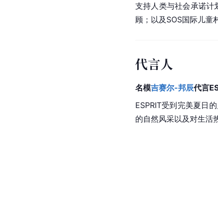
支持人类与社会承诺计
顾；以及SOS国际儿童村组
代言人
名模
吉赛尔-邦辰
代言E
ESPRIT受到完美夏
的自然风采以及对生活热