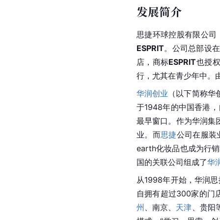
发展简介
思捷
环球控股有限公司
ESPRIT
。公司总部设在
店，商标
ESPRIT
也授权
行，尤其在青少年中。
华润创业
（以下简称
华
于1948年的中国香
最早窗口。作为华润集
业。而
思捷
公司在服装
earth化妆品也成为
国的关联公司组成了
华
从1998年开始，华润思
自拥有超过300家的门
州
、
南京
、
天津
、
贵阳