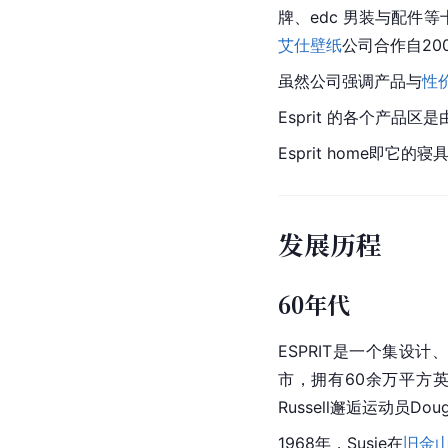
牌、edc 男装与配件等十
艾仕壁纸
公司合作自20
虽然公司强调产品与
性
Esprit 的各个产品
Esprit home
发展历程
60年代
ESPRIT是一个集设计
市，拥有60余万平方英
Russell邂逅运动员D
1968年，Susie在
旧金