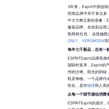
3年来，Esprit中国
同类品牌中并不算太多，
中大力树立新的形象：E
服装品牌。在色彩运用上
熟暗粉红色，这使她既
ONLY
、
VEROMODA
等
每年七千新品，总有一
ESPRITEsprit品
国际时装界，Espri
州
的沙滩、阳光的韵味，
鞋及饰物。一个品牌代表
性化，是对
地球
和人类
从每一个细节感动消费
ESPRITEsprit