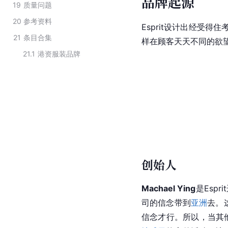
品牌起源
19
质量问题
20
参考资料
Esprit设计出经受
21
条目合集
样在顾客天天不同的欲
21.1
港资服装品牌
创始人
Machael Ying
是Esp
司的信念带到
亚洲
去。
信念才行。所以，当其他