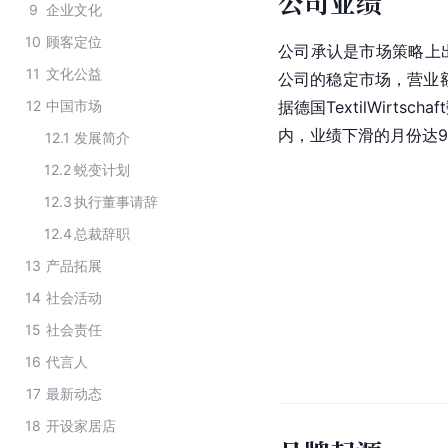
公司业绩
9
企业文化
10
顾客定位
公司承认是市场策略上
11
文化公益
公司的稳定市场，营业额
12
中国市场
据德国TextilWirtsch
内，业绩下滑的月份达
12.1
发展简介
12.2
蜕变计划
12.3
执行董事请辞
12.4
总裁辞职
13
产品拓展
14
社会活动
15
社会责任
16
代言人
17
最新动态
18
开设家居店