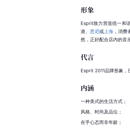
形象
Esprit致力营造统
港、
悉尼
或
上海
，消费
然，正好配合店内的音乐
代言
Esprit 2011品牌形象
内涵
一种美式的生活方式；
风格、时尚及品位；
在乎心态而非年龄；