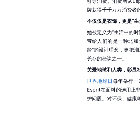
引导消费。消费者从Es
牌获得千千万万消费者
不仅仅是衣饰，更是“生
她被定义为“生活中的时尚
带给人们的是一种
北加
龄"的设计理念，更把潮流
长存的秘诀之一。
关爱
地球
和人类，彰显
世界地球日
每年举行一
Esprit在面料的选
护问题。对环保、健康等