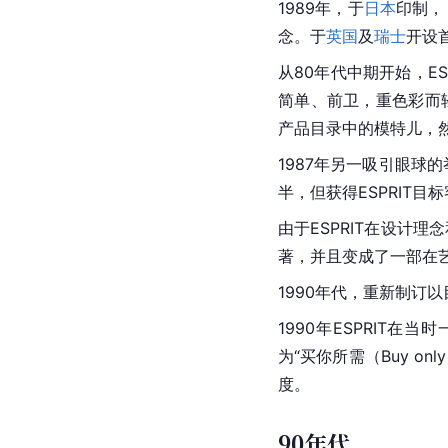
1989年，于
日本
印制，
念。于
英国
及
瑞士
开设首
从80年代中期开始，E
简单、前卫，重色彩而轻形
产品目录中的模特儿，
1987年另一吸引眼球的
半，但获得ESPRIT目
由于ESPRIT在设计理
著，并且变成了一部在
1990年代，重新制订
1990年ESPRIT在
为“买你所需（Buy o
度。
90年代