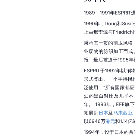
1989－1991年ESPRIT
1990年，Doug和
Susie
上由邢李源与Friedric
秉承其一贯的前卫风格，
业废物的纺织加工而成
报，最后被迫于1995
ESPRIT于1992
形式登出。一个手持拐
泛使用：“所有国家都
烈的黑白对比及几乎不
年。 1993年，EFE旗下
拓展到
日本
及
马来西亚
以6946万
港元
和1.14
1994年，设于日本的首间