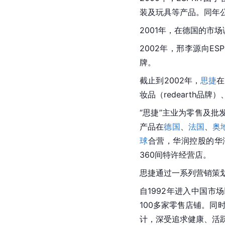
装及玩具等产品。同年公司
2001年，在德国的市场
2002年，邢李源向ESPRI
牌。
截止到2002年，
思捷
在
妆品（
redearth
品牌）
“
思捷
”主业为零售及批发
产品在
德国
、
法国
、
奥
球
合营，华润控股的华
360间特许经营店。
思捷通过一系列营销策划
自1992年进入中国市
100多家零售店铺。同时
计，深受追求健康、活