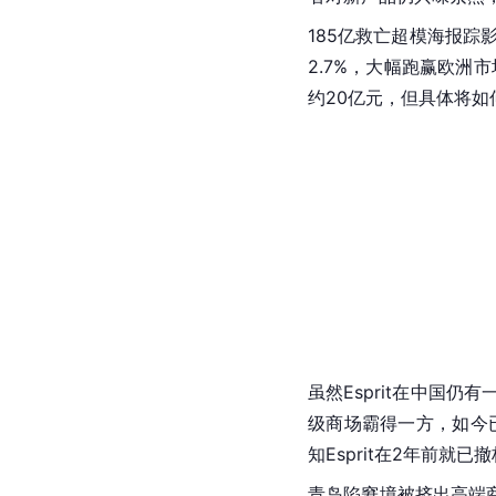
185亿救亡超模海报踪
2.7%，大幅跑赢
欧洲
市
约20亿元，但具体将如
虽然Esprit在中国
级商场霸得一方，如今
知Esprit在2年前就已
青岛陷窘境被挤出高端