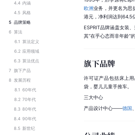
4.4
内涵
欧洲
业务，并更名为思捷
4.5
风格
港元，净利润达到64.
5
品牌策略
ESPRIT品牌涵盖女
6
算法
其“在乎心态而非年龄”
6.1
算法定义
6.2
应用领域
旗下品牌
6.3
算法优点
7
旗下产品
许可证产品包括床上用
8
发展历程
袋，婴儿儿童手推车。
8.1
60年代
三大中心
8.2
70年代
产品设计
中心——
德国
8.3
80年代
8.4
90年代
8.5
新世纪