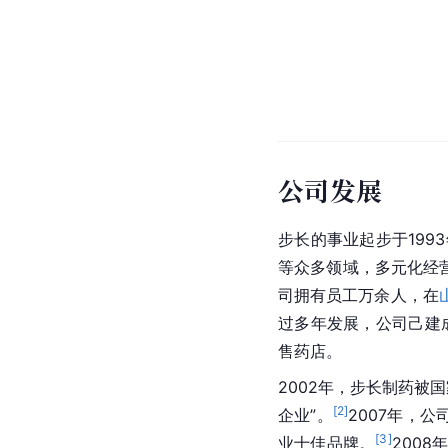
公司发展
步长的事业起步于19
等众多领域，多元化经
司拥有员工万余人，在
过多年发展，公司己建
售药店。
2002年，步长制药被
[
2
]
企业”。
2007年，
[
3
]
业十佳品牌。
2008