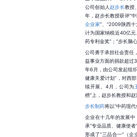
公司创始人
赵步长
教授
年，赵步长教授获评“中国
企业家
”、“2009陕
计为国家纳税近40亿元。
药专利金奖”；“步长脑
公司勇于承担社会责任，
益事业方面的捐款超过3
年6月，由公司发起组
健康关爱计划”，对西
续开展。4月，公司为
榜”上，
赵步长
教授和
赵
步长制药
将以“中药现代
企业在十几年的发展中
承“专业品质、健康使者
形成了“三品合一”（
企