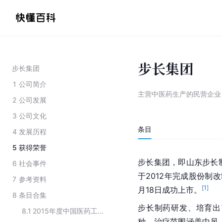
步长集团
步长集团
1
公司简介
主营中医药生产的民营企业
2
公司发展
3
公司文化
条目
4
发展历程
5
获得荣誉
步长集团，即山东
步长
6
社会事件
于2012年完成股份制改
7
参考资料
[
1
]
月18日成功上市。
8
条目合集
步长制药研发、培育出
8.1
2015年度中国医药工业百强榜TOP20企业名单
种，治疗范围涵盖
中风