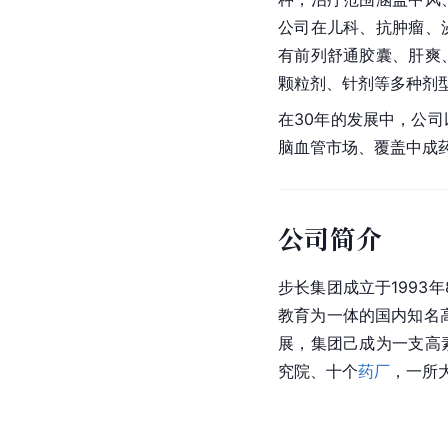
公司在
儿科
、抗肿瘤、
有
前列舒通胶囊
、肝爽
颗粒剂、针剂等多种剂
在30年的发展中，公
脑血管市场、覆盖中成
公司简介
步长集团成立于1993
教育为一体的国内知名
展，集团己成为一支高
究院、十个
药厂
，一所