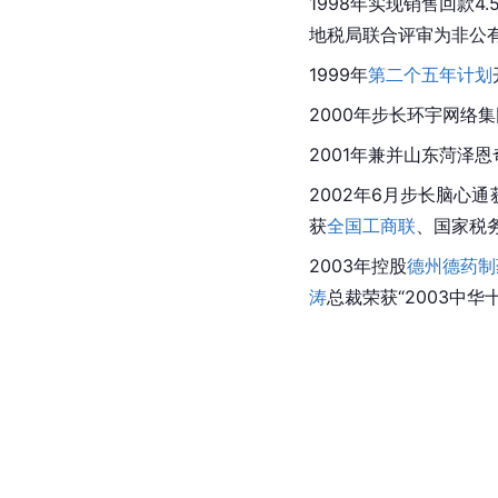
1998年实现销售回款4.
地税局联合评审为非
公
1999年
第二个五年计划
2000年步长环宇网络
2001年兼并
山东菏泽
恩
2002年6月步长脑心通
获
全国工商联
、国家税
2003年控股
德州德药制
涛
总裁荣获“2003中华