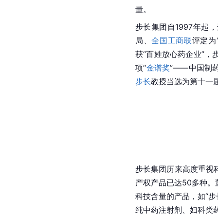
量。
步长集团自1997年起
局、
全国工商联
评定为
获“百姓放心药企业”，
项“
金谱奖
”——中国制
步长
教授当选为第十一
步长集团历来高度重视
产权
产品已达50多种
科技
含量的产品，如“步
纯中药注射剂、
妇科
类