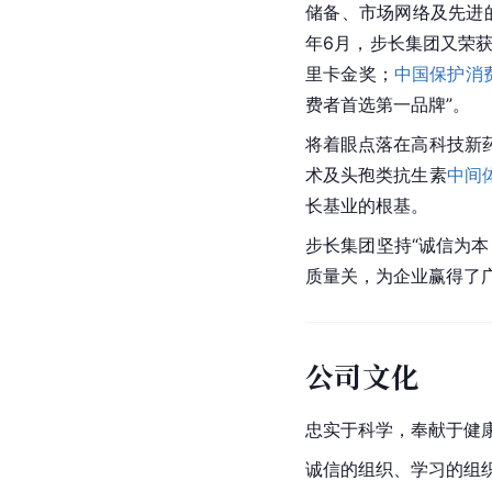
储备、市场网络及先进
年6月，步长集团又荣获
里卡金奖；
中国保护消
费者首选第一品牌”。
将着眼点落在
高科技
新
术及头孢类抗生素
中间
长基业的根基。
步长集团坚持“诚信为本
质量关，为企业赢得了
公司文化
忠实于科学，奉献于健
诚信的组织、学习的组