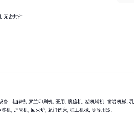
, 无密封件
 电解槽, 罗兰印刷机, 医用, 脱硫机, 塑机辅机, 凿岩机械, 乳
冷冻机, 焊管机, 回火炉, 龙门
铣
床, 桩工机械, 等等用途。