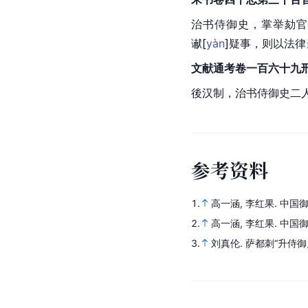
治书侍御史，掌举劾官
谳
[
yàn
]
疑事，则以法律
文献通考卷一百六十九
後汉制，治书侍御史二
参
考
资
料
1.
高一涵, 李红果.
中国
2.
高一涵, 李红果.
中国
3.
刘真伦.
萨都刺“升侍