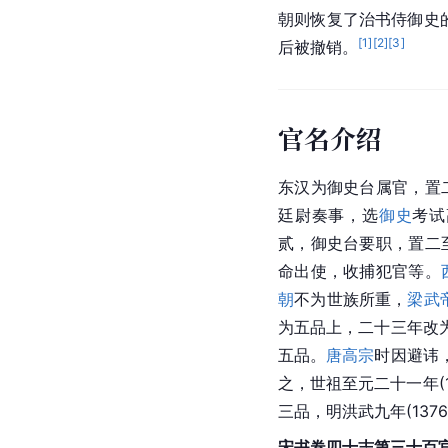
朝则恢复了治书侍御史
[
1
]
[
2
]
[
3
]
后被撤销。
官名介绍
东汉
为御史台属官，置
廷尉奏事，选
御史
考试
贰，御史台要职，置二
命出使，收捕犯官等。
朝
不为世族所重，
梁武
为五品上，二十三年改
五品。
唐高宗
时因避讳
之，世祖至元二十一年(1
三品，明洪武九年(137
宋书卷四十志第三十百