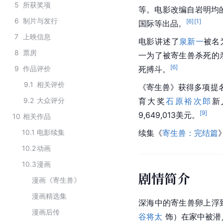
5
所获奖项
等。电影改编自岩明均
6
制片与发行
[
6
]
[
1
]
国际等出品。
7
上映信息
电影讲述了
泉新一
被名为
8
票房
一为了被寄生兽杀死的
[
6
]
9
作品评价
死搏斗。
9.1
相关评价
《寄生兽》获得多项提名
9.2
大众评分
育大奖
石原裕次郎
新
[
9
]
9,649,013美元。
10
相关作品
10.1
电影续集
续集《
寄生兽：完结篇
10.2
动画
10.3
漫画
剧情简介
漫画《寄生兽》
漫画精选集
深海中的寄生兽卵上浮
漫画后传
谷将太
 饰）在家中被潜