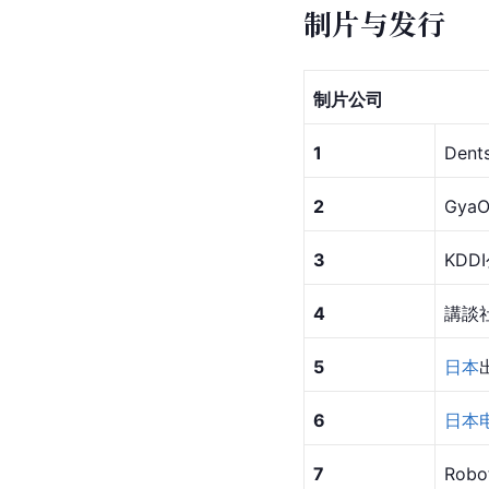
制片与发行
制片公司
1
Dent
2
Gya
3
KDDI
4
講談社 
5
日本
6
日本
7
Robo