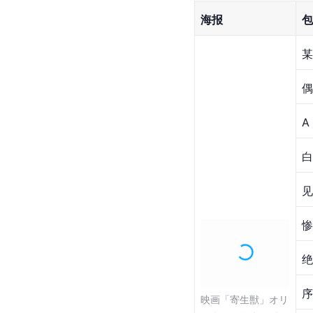
海报
包
某
偶
A
白
见
惨
绝
序
映画「寄生獣」オリ