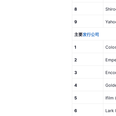
8
Shir
9
Yaho
主要
发行公司
1
Colos
2
Empe
3
Encor
4
Gold
5
Ifil
6
Lark