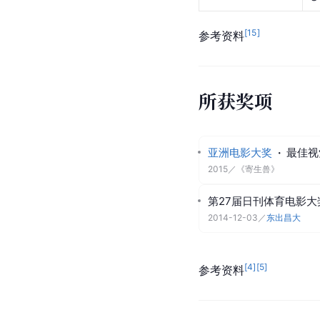
[
15
]
参考资料
所获奖项
亚洲电影大奖
·
最佳视
2015
／
《寄生兽》
第27届日刊体育电影
2014-12-03
／
东出昌大
[
4
]
[
5
]
参考资料