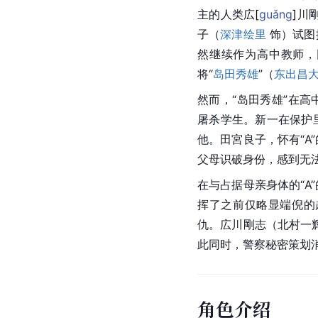
主的人类
広
[
guǎng
]
川
子（
深津绘里
 饰）试
然继续作为高中教师，
将“
岛田秀雄
”（
东出昌
然而，“岛田秀雄”在
高
屠杀学生。新一在保护
他。田宮良子，怀有“A
父母识破身份，感到无法
在与占据母亲身体的“A
挥了之前仅略显端倪的
仇。広川剛志（
北村一
此同时，警察秘密策划
角色介绍