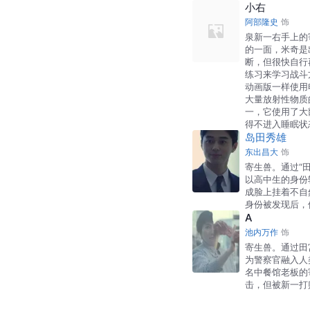
小右
阿部隆史
饰
泉新一右手上的
的一面，米奇是
断，但很快自行
练习来学习战斗
动画版一样使用
大量放射性物质
一，它使用了大
得不进入睡眠状
岛田秀雄
东出昌大
饰
寄生兽。通过“
以高中生的身份
成脸上挂着不自
身份被发现后，
A
池内万作
饰
寄生兽。通过田
为警察官融入人
名中餐馆老板的
击，但被新一打