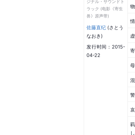
ジナル・サウンドト
物
ラック (电影《寄生
兽》原声带)
情
佐藤直纪
 (さとう 
虚
なおき)
寄
发行时间：2015-
04-22
母
混
警
哀
羁
し