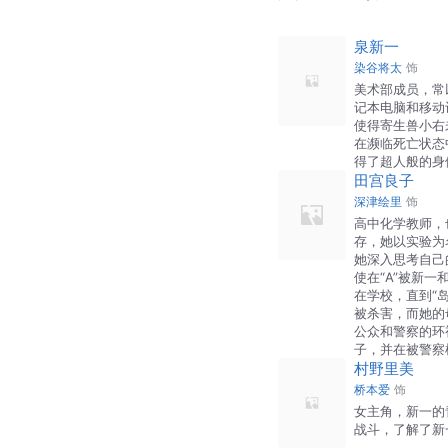
泉新一
染谷将太
饰
美术部成员，常
记本电脑和移动
使得寄生兽小右
在濒临死亡状态
得了超人般的身
田宫良子
深津绘里
饰
高中化学教师，
存，她以实验为
她深入思考自己
使在“A”被新
在学校，直到“
被杀害，而她的
公众和警察的环
子，并在被警察
村野里美
桥本爱
饰
女主角，新一的
战斗，了解了新