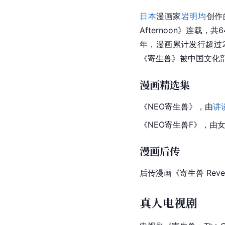
日本
漫画家
岩明均
创作
Afternoon》连载，共
年，漫画累计发行超过2
《
寄生兽
》被中国文化
漫画精选集
《NEO寄生兽》，由
讲
《NEO寄生兽F》，由女
漫画后传
后传漫画《寄生兽 Reve
真人电视剧