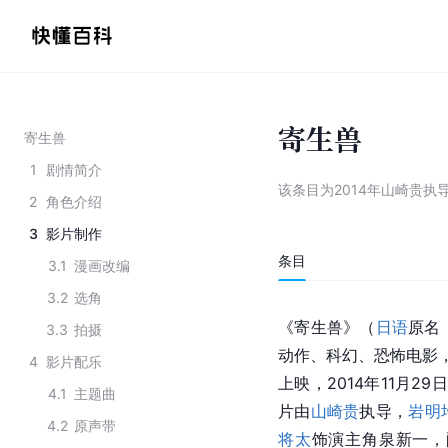
寄生兽
寄生兽
1
剧情简介
该条目为
2014年山崎贵执
2
角色介绍
3
影片制作
条目
3.1
漫画改编
3.2
选角
《寄生兽》（
日语
原名：
3.3
拍摄
动作、科幻、恐怖电影，
4
影片配乐
上映，2014年11月2
4.1
主题曲
片由
山崎贵
执导，
岩明
4.2
原声带
将太
饰演主角泉新一，