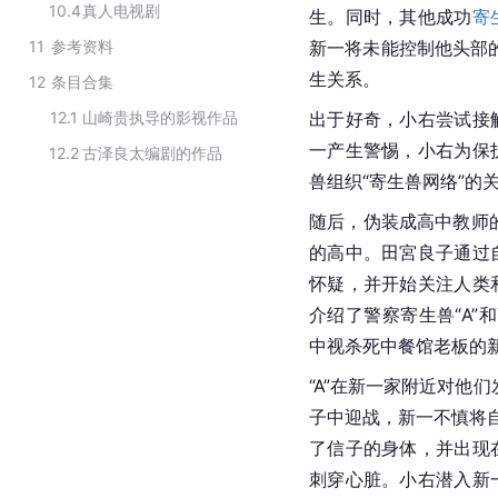
10.4
真人电视剧
生。同时，其他成功
寄
11
参考资料
新一将未能控制他头部
生关系。
12
条目合集
12.1
山崎贵执导的影视作品
出于好奇，小右尝试接
一产生警惕，小右为保
12.2
古泽良太编剧的作品
兽组织“寄生兽网络”的
随后，伪装成高中教师
的高中。田宮良子通过
怀疑，并开始关注人类
介绍了警察寄生兽“A”
中视杀死中餐馆老板的
“A”在新一家附近对他
子中迎战，新一不慎将
了信子的身体，并出现
刺穿心脏。小右潜入新