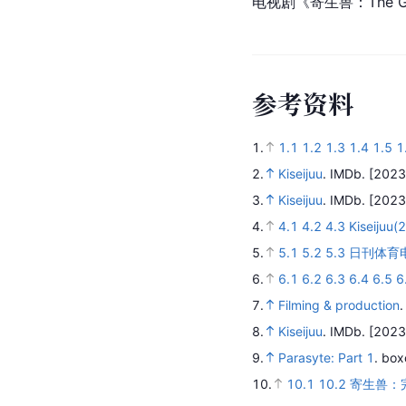
电视剧《寄生兽：The G
参
考
资
料
1.
1.1
1.2
1.3
1.4
1.5
1
2.
Kiseijuu
.
IMDb.
[2023
3.
Kiseijuu
.
IMDb.
[2023
4.
4.1
4.2
4.3
Kiseijuu(
5.
5.1
5.2
5.3
日刊体育
6.
6.1
6.2
6.3
6.4
6.5
6
7.
Filming & production
8.
Kiseijuu
.
IMDb.
[2023
9.
Parasyte: Part 1
.
box
10.
10.1
10.2
寄生兽：