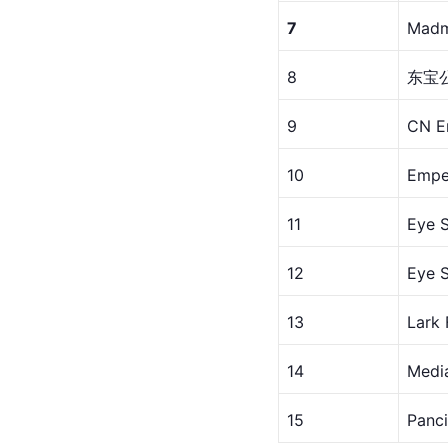
7
Madm
8
东宝公
9
CN E
10
Empe
11
Eye S
12
Eye 
13
Lark
14
Media
15
Panc