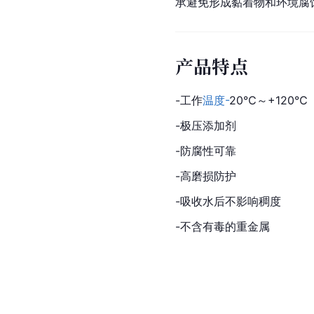
承避免形成黏着物和环境腐
产品特点
-工作
温度-
20℃～+120℃
-
极压添加剂
-防腐性可靠
-高磨损防护
-吸收水后不影响稠度
-不含有毒的重金属